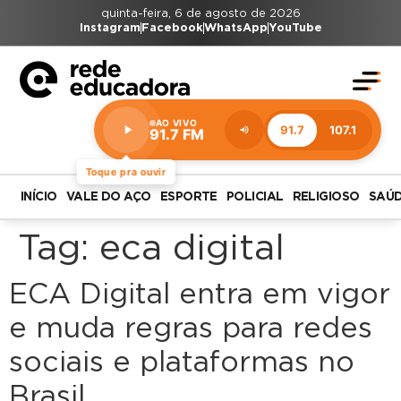
quinta-feira, 6 de agosto de 2026
Instagram
Facebook
WhatsApp
YouTube
AO VIVO
91.7
107.1
91.7 FM
Estação:
91.7
FM
Toque pra ouvir
INÍCIO
VALE DO AÇO
ESPORTE
POLICIAL
RELIGIOSO
SAÚ
Tag:
eca digital
ECA Digital entra em vigor
e muda regras para redes
sociais e plataformas no
Brasil