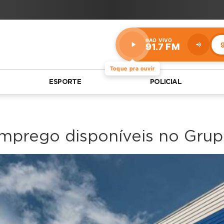
AO VIVO
9
91.7 FM
Estação:
91.7
FM
Toque pra ouvir
ESPORTE
POLICIAL
emprego disponíveis no Gru