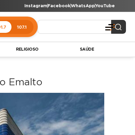
Instagram
Facebook
WhatsApp
YouTube
1.7
107.1
RELIGIOSO
SAÚDE
po Emalto