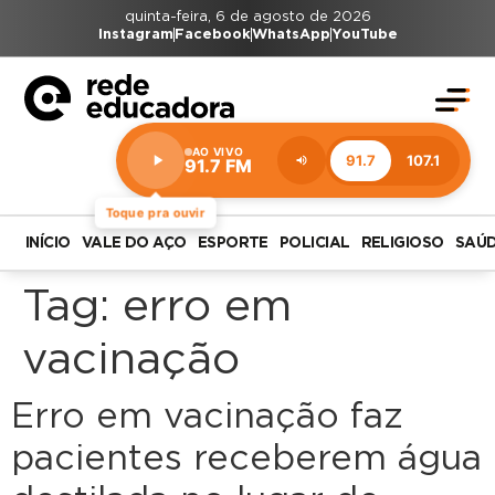
quinta-feira, 6 de agosto de 2026
Instagram
Facebook
WhatsApp
YouTube
AO VIVO
91.7
107.1
91.7 FM
Estação:
91.7
FM
Toque pra ouvir
INÍCIO
VALE DO AÇO
ESPORTE
POLICIAL
RELIGIOSO
SAÚ
Tag:
erro em
vacinação
Erro em vacinação faz
pacientes receberem água