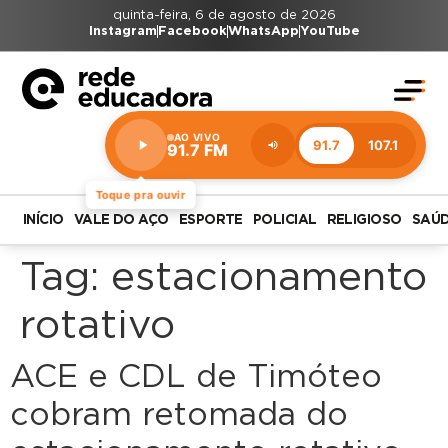
quinta-feira, 6 de agosto de 2026
Instagram
Facebook
WhatsApp
YouTube
AO VIVO
91.7
107.1
91.7 FM
Estação:
91.7
FM
Toque pra ouvir
INÍCIO
VALE DO AÇO
ESPORTE
POLICIAL
RELIGIOSO
SAÚ
Tag:
estacionamento
rotativo
ACE e CDL de Timóteo
cobram retomada do