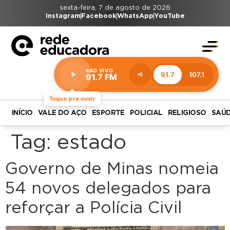
sexta-feira, 7 de agosto de 2026
Instagram
Facebook
WhatsApp
YouTube
AO VIVO
91.7
107.1
91.7 FM
Estação:
91.7
FM
Toque pra ouvir
INÍCIO
VALE DO AÇO
ESPORTE
POLICIAL
RELIGIOSO
SAÚ
Tag:
estado
Governo de Minas nomeia
54 novos delegados para
reforçar a Polícia Civil