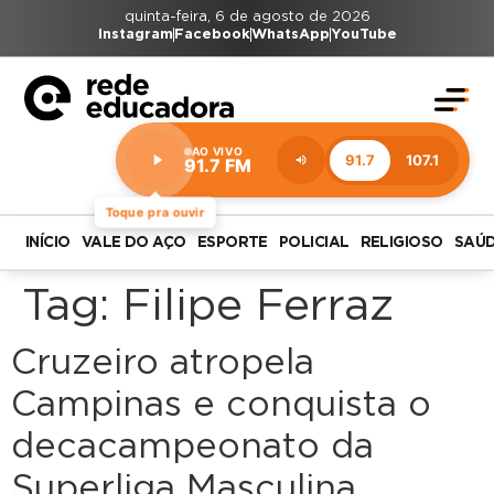
quinta-feira, 6 de agosto de 2026
Instagram
Facebook
WhatsApp
YouTube
AO VIVO
91.7
107.1
91.7 FM
Estação:
91.7
FM
Toque pra ouvir
INÍCIO
VALE DO AÇO
ESPORTE
POLICIAL
RELIGIOSO
SAÚ
Tag:
Filipe Ferraz
Cruzeiro atropela
Campinas e conquista o
decacampeonato da
Superliga Masculina