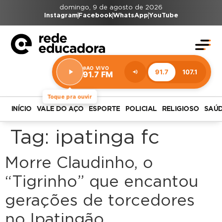
domingo, 9 de agosto de 2026
Instagram
Facebook
WhatsApp
YouTube
AO VIVO
91.7
107.1
91.7 FM
Estação:
91.7
FM
Toque pra ouvir
INÍCIO
VALE DO AÇO
ESPORTE
POLICIAL
RELIGIOSO
SAÚ
Tag:
ipatinga fc
Morre Claudinho, o
“Tigrinho” que encantou
gerações de torcedores
no Ipatingão