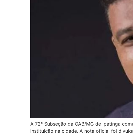
A 72ª Subseção da OAB/MG de Ipatinga comun
instituição na cidade. A nota oficial foi div