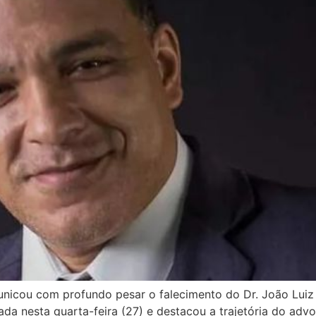
icou com profundo pesar o falecimento do Dr. João Luiz F
ulgada nesta quarta-feira (27) e destacou a trajetória do ad