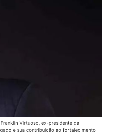
ranklin Virtuoso, ex-presidente da
vogado e sua contribuição ao fortalecimento