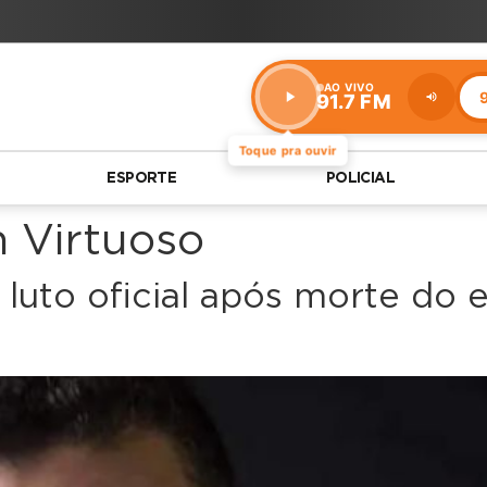
AO VIVO
9
91.7 FM
Estação:
91.7
FM
Toque pra ouvir
ESPORTE
POLICIAL
n Virtuoso
luto oficial após morte do 