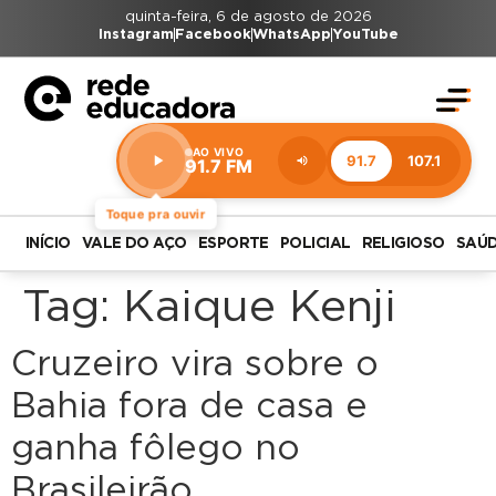
quinta-feira, 6 de agosto de 2026
Instagram
Facebook
WhatsApp
YouTube
AO VIVO
91.7
107.1
91.7 FM
Estação:
91.7
FM
Toque pra ouvir
INÍCIO
VALE DO AÇO
ESPORTE
POLICIAL
RELIGIOSO
SAÚ
Tag:
Kaique Kenji
Cruzeiro vira sobre o
Bahia fora de casa e
ganha fôlego no
Brasileirão