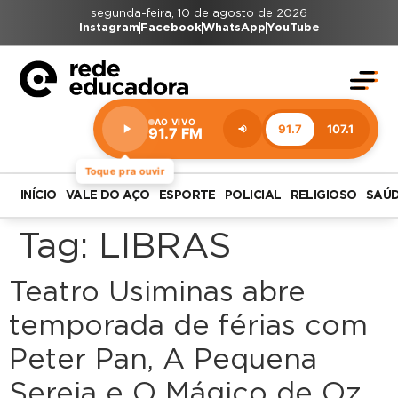
segunda-feira, 10 de agosto de 2026
Instagram
Facebook
WhatsApp
YouTube
AO VIVO
91.7
107.1
91.7 FM
Estação:
91.7
FM
Toque pra ouvir
INÍCIO
VALE DO AÇO
ESPORTE
POLICIAL
RELIGIOSO
SAÚ
Tag:
LIBRAS
Teatro Usiminas abre
temporada de férias com
Peter Pan, A Pequena
Sereia e O Mágico de Oz