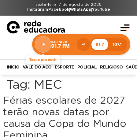
sexta-feira, 7 de agosto de 2026
Instagram
Facebook
WhatsApp
YouTube
AO VIVO
91.7
107.1
91.7 FM
Estação:
91.7
FM
Toque pra ouvir
INÍCIO
VALE DO AÇO
ESPORTE
POLICIAL
RELIGIOSO
SAÚ
Tag:
MEC
Férias escolares de 2027
terão novas datas por
causa da Copa do Mundo
Feminina