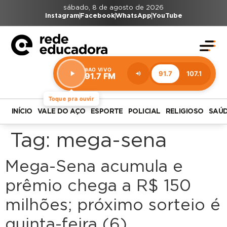
sábado, 8 de agosto de 2026
Instagram
Facebook
WhatsApp
YouTube
AO VIVO
91.7
107.1
91.7 FM
Estação:
91.7
FM
Toque pra ouvir
INÍCIO
VALE DO AÇO
ESPORTE
POLICIAL
RELIGIOSO
SAÚ
Tag:
mega-sena
Mega-Sena acumula e
prêmio chega a R$ 150
milhões; próximo sorteio é
quinta-feira (6)