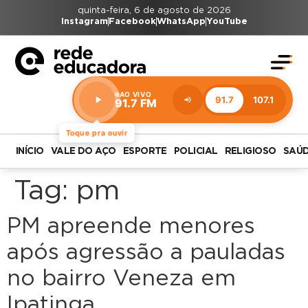
quinta-feira, 6 de agosto de 2026
Instagram
Facebook
WhatsApp
YouTube
AO VIVO
91.7
107.1
91.7 FM
Estação:
91.7
FM
Toque pra ouvir
INÍCIO
VALE DO AÇO
ESPORTE
POLICIAL
RELIGIOSO
SAÚ
Tag:
pm
PM apreende menores
após agressão a pauladas
no bairro Veneza em
Ipatinga