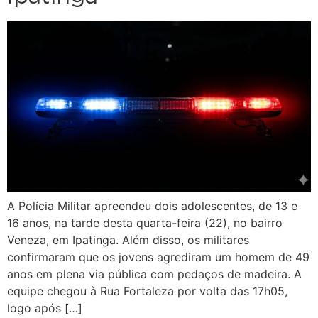
A Polícia Militar apreendeu dois adolescentes, de 13 e
16 anos, na tarde desta quarta-feira (22), no bairro
Veneza, em Ipatinga. Além disso, os militares
confirmaram que os jovens agrediram um homem de 49
anos em plena via pública com pedaços de madeira. A
equipe chegou à Rua Fortaleza por volta das 17h05,
logo após […]