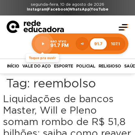
segunda-feira, 10 de agosto de 2026
Instagram
Facebook
WhatsApp
YouTube
AO VIVO
91.7
107.1
91.7 FM
Estação:
91.7
FM
Toque pra ouvir
INÍCIO
VALE DO AÇO
ESPORTE
POLICIAL
RELIGIOSO
SAÚ
Tag:
reembolso
Liquidações de bancos
Master, Will e Pleno
somam rombo de R$ 51,8
bilhões; saiba como reaver