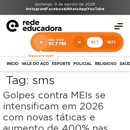
domingo, 9 de agosto de 2026
Instagram
Facebook
WhatsApp
YouTube
AO VIVO
91.7
107.1
91.7 FM
Estação:
91.7
FM
Toque pra ouvir
INÍCIO
VALE DO AÇO
ESPORTE
POLICIAL
RELIGIOSO
SAÚ
Tag:
sms
Golpes contra MEIs se
intensificam em 2026
com novas táticas e
aumento de 400% nas