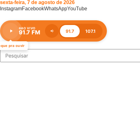
sexta-feira, 7 de agosto de 2026
Instagram
Facebook
WhatsApp
YouTube
AO VIVO
91.7
107.1
91.7 FM
Estação:
91.7
FM
oque pra ouvir