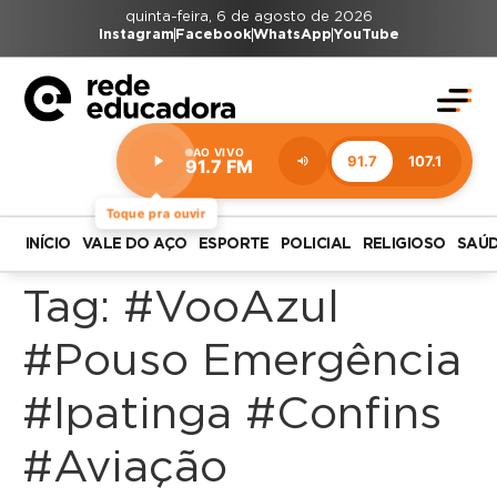
quinta-feira, 6 de agosto de 2026
Instagram
Facebook
WhatsApp
YouTube
AO VIVO
91.7
107.1
91.7 FM
Estação:
91.7
FM
Toque pra ouvir
INÍCIO
VALE DO AÇO
ESPORTE
POLICIAL
RELIGIOSO
SAÚ
Tag:
#VooAzul
#Pouso Emergência
#Ipatinga #Confins
#Aviação