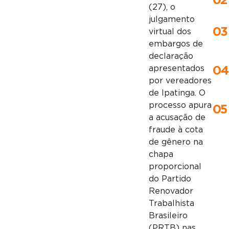
02
(27), o
julgamento
03
virtual dos
embargos de
declaração
apresentados
04
por vereadores
de Ipatinga. O
processo apura
05
a acusação de
fraude à cota
de gênero na
chapa
proporcional
do Partido
Renovador
Trabalhista
Brasileiro
(PRTB) nas