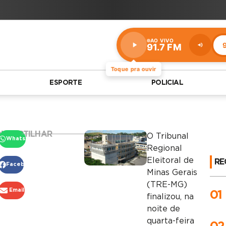
AO VIVO
9
91.7 FM
Estação:
91.7
FM
Toque pra ouvir
ESPORTE
POLICIAL
MPARTILHAR
O Tribunal
WhatsApp
Regional
Eleitoral de
RE
Facebook
Minas Gerais
(TRE-MG)
Email
01
finalizou, na
noite de
quarta-feira