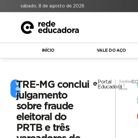
sábado, 8 de agosto de 2026
INÍCIO
VALE DO AÇO
Atualizado
Portal
CO
TRE-MG conclui
Vale
há 2
Educadora
do
meses
julgamento
Aço
sobre fraude
eleitoral do
PRTB e três