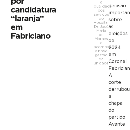
por
a
decisão
qualidade
candidatura
dos
importan
serviços
“laranja”
do
sobre
Hospital
em
as
Dr. José
Maria
eleições
Fabriciano
de
Moraes
de
e
acompanhar
2024
a nova
em
gestão
da
Coronel
unidade
Fabrician
A
corte
derrubou
a
chapa
do
partido
Avante