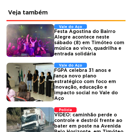
Veja também
Vale do Aço
Festa Agostina do Bairro
Alegre acontece neste
sábado (8) em Timóteo com
música ao vivo, quadrilha e
entrada solidária
Vale do Aço
FGPA celebra 31 anos e
lança novo plano
estratégico com foco em
inovação, educação e
impacto social no Vale do
Aço
Polícia
VÍDEO: caminhão perde o
controle e destrói frente ao
bater em poste na Avenida
Belo Horizonte, em Timóteo