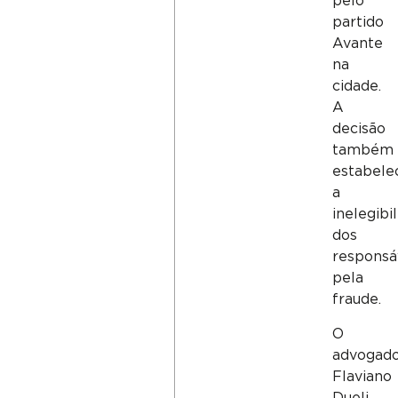
pelo
partido
Avante
na
cidade.
A
decisão
também
estabele
a
inelegibi
dos
responsá
pela
fraude.
O
advogad
Flaviano
Dueli