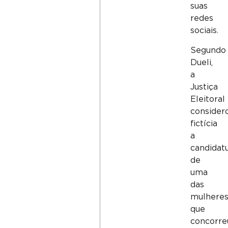
suas
redes
sociais.
Segundo
Dueli,
a
Justiça
Eleitoral
consider
fictícia
a
candidat
de
uma
das
mulhere
que
concorre