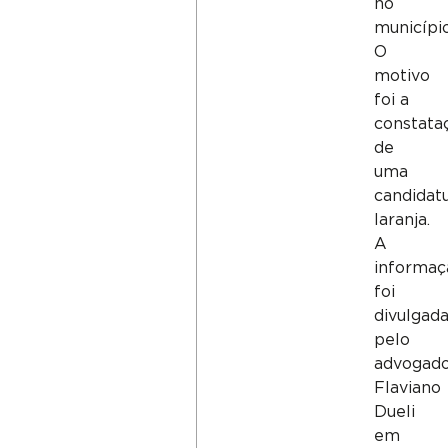
no
município
O
motivo
foi a
constata
de
uma
candidat
laranja.
A
informaç
foi
divulgad
pelo
advogad
Flaviano
Dueli
em