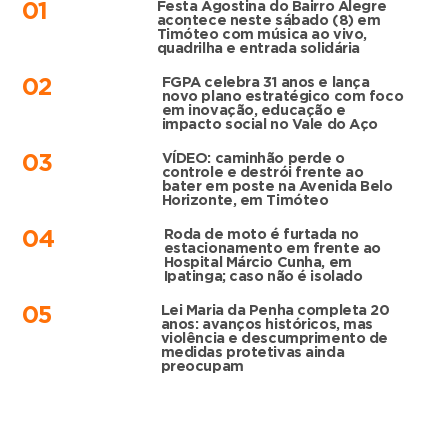
Festa Agostina do Bairro Alegre
01
acontece neste sábado (8) em
Timóteo com música ao vivo,
quadrilha e entrada solidária
FGPA celebra 31 anos e lança
02
novo plano estratégico com foco
em inovação, educação e
impacto social no Vale do Aço
VÍDEO: caminhão perde o
03
controle e destrói frente ao
bater em poste na Avenida Belo
Horizonte, em Timóteo
Roda de moto é furtada no
04
estacionamento em frente ao
Hospital Márcio Cunha, em
Ipatinga; caso não é isolado
Lei Maria da Penha completa 20
05
anos: avanços históricos, mas
violência e descumprimento de
medidas protetivas ainda
preocupam