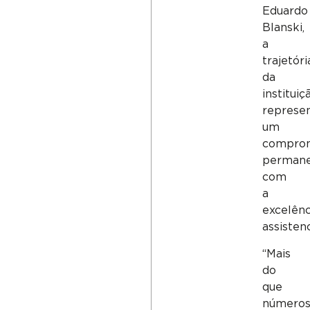
Eduardo
Blanski,
a
trajetóri
da
instituiç
represe
um
compro
perman
com
a
excelênc
assistenc
“Mais
do
que
números