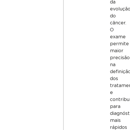
da
evoluçã
do
câncer.
O
exame
permite
maior
precisão
na
definiçã
dos
tratame
e
contribu
para
diagnóst
mais
rápidos