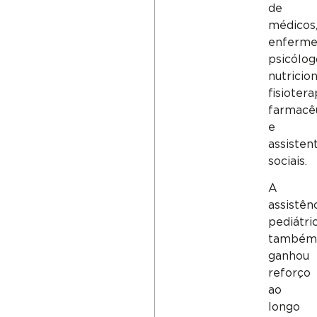
de
médicos
enfermei
psicólog
nutricion
fisiotera
farmacê
e
assisten
sociais.
A
assistên
pediátri
também
ganhou
reforço
ao
longo