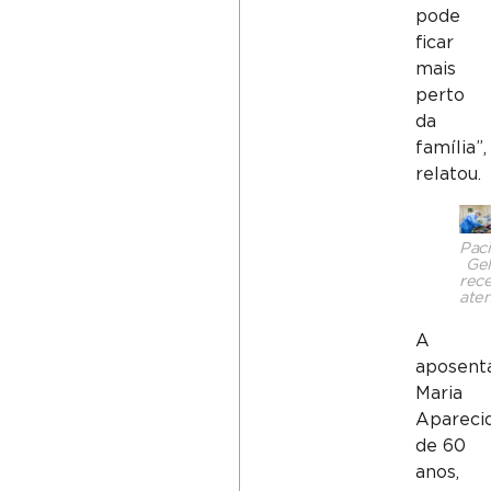
pode
ficar
mais
perto
da
família”,
relatou.
Pac
Gel
rec
ate
A
aposent
Maria
Aparecid
de 60
anos,