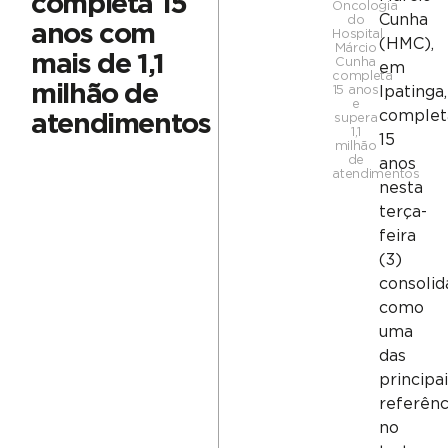
completa 15
Oncologia
Cunha
do
anos com
Hospital
(HMC),
Márcio
mais de 1,1
Cunha
em
completa
milhão de
15 anos
Ipatinga,
e
complet
atendimentos
supera
1,1
15
milhão
de
anos
atendimentos
nesta
terça-
feira
(3)
consolid
como
uma
das
principa
referênc
no