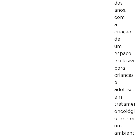
dos
anos,
com
a
criação
de
um
espaço
exclusiv
para
crianças
e
adolesc
em
tratame
oncológi
oferece
um
ambient