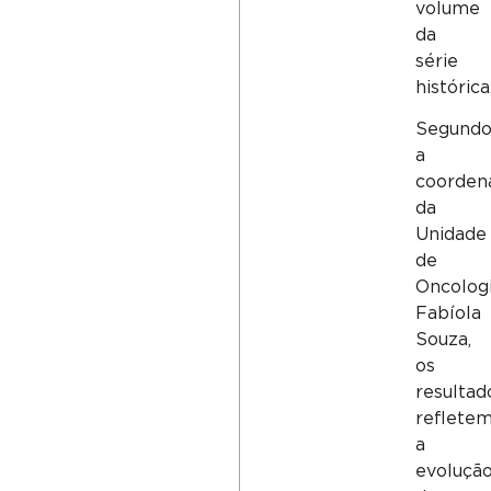
volume
da
série
histórica
Segund
a
coorden
da
Unidade
de
Oncologi
Fabíola
Souza,
os
resultad
reflete
a
evoluçã