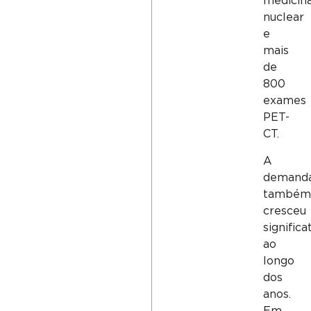
medicin
nuclear
e
mais
de
800
exames
PET-
CT.
A
demand
também
cresceu
signific
ao
longo
dos
anos.
Em