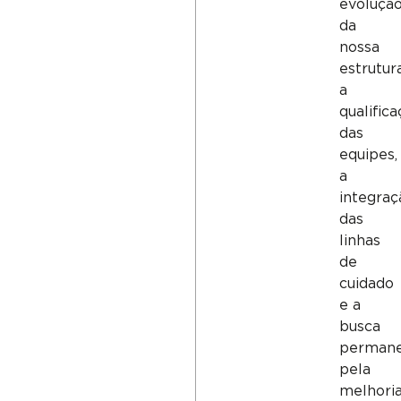
evoluçã
da
nossa
estrutura
a
qualific
das
equipes,
a
integraç
das
linhas
de
cuidado
e a
busca
perman
pela
melhori