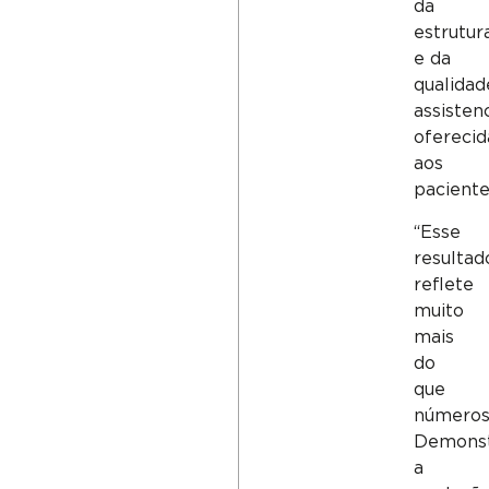
da
estrutur
e da
qualidad
assistenc
oferecid
aos
paciente
“Esse
resultad
reflete
muito
mais
do
que
números
Demons
a