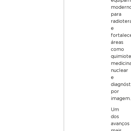
equipam
modern
para
radioter
e
fortalec
áreas
como
quimiote
medicin
nuclear
e
diagnóst
por
imagem.
Um
dos
avanços
mais