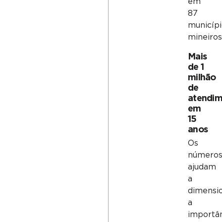
em
87
municípi
mineiros
Mais
de 1
milhão
de
atendim
em
15
anos
Os
número
ajudam
a
dimensi
a
importâ