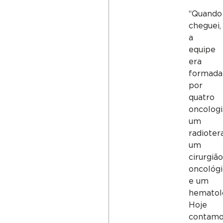
“Quando
cheguei,
a
equipe
era
formada
por
quatro
oncologi
um
radioter
um
cirurgião
oncológ
e um
hematolo
Hoje
contam