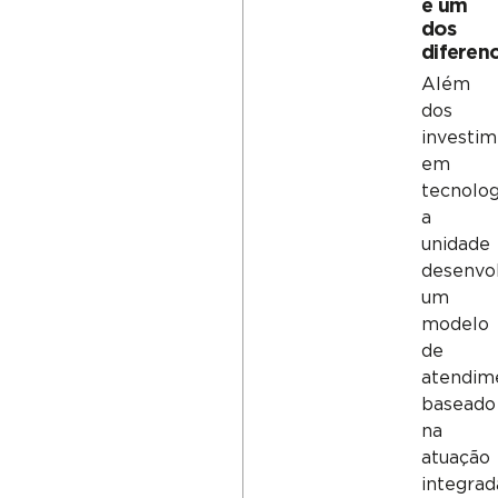
é um
dos
diferenc
Além
dos
investi
em
tecnolog
a
unidade
desenvo
um
modelo
de
atendim
baseado
na
atuação
integrad