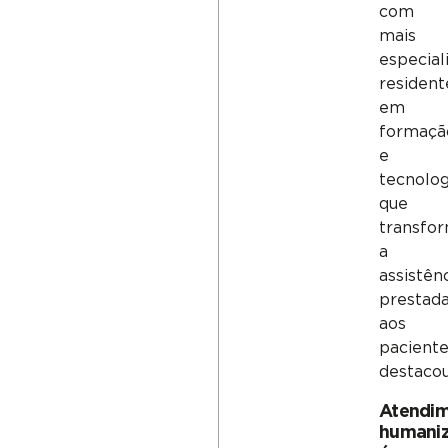
com
mais
especiali
resident
em
formaçã
e
tecnolog
que
transfo
a
assistên
prestad
aos
paciente
destacou
Atendi
humani