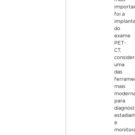
importa
foi a
implant
do
exame
PET-
CT,
conside
uma
das
ferrame
mais
modern
para
diagnóst
estadia
e
monitor