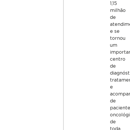
1,15
milhão
de
atendim
e se
tornou
um
importa
centro
de
diagnóst
tratame
e
acompa
de
pacient
oncológ
de
toda