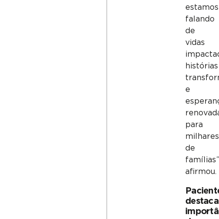
estamos
falando
de
vidas
impacta
histórias
transfo
e
esperan
renovad
para
milhares
de
famílias”
afirmou.
Pacient
destac
importâ