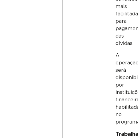
mais
facilitad
para
pagamen
das
dívidas.
A
operaçã
será
disponibi
por
instituiç
financeir
habilitad
no
program
Trabalh