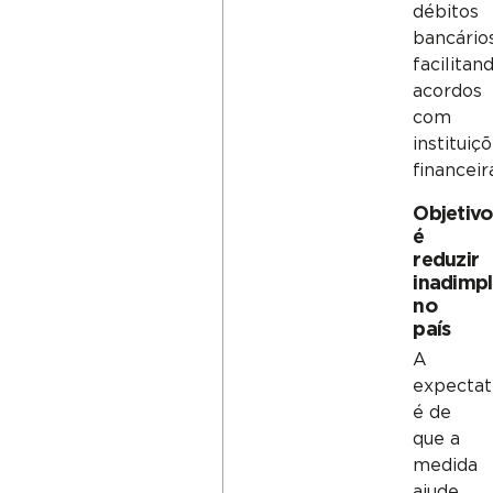
débitos
bancários
facilitan
acordos
com
instituiç
financeir
Objetivo
é
reduzir
inadimpl
no
país
A
expectat
é de
que a
medida
ajude