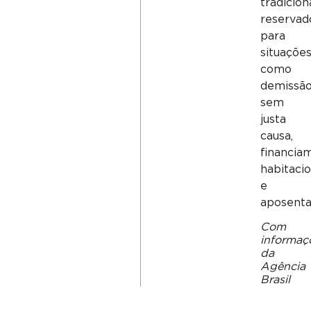
tradicio
reservad
para
situaçõe
como
demissã
sem
justa
causa,
financia
habitaci
e
aposenta
Com
informaç
da
Agência
Brasil