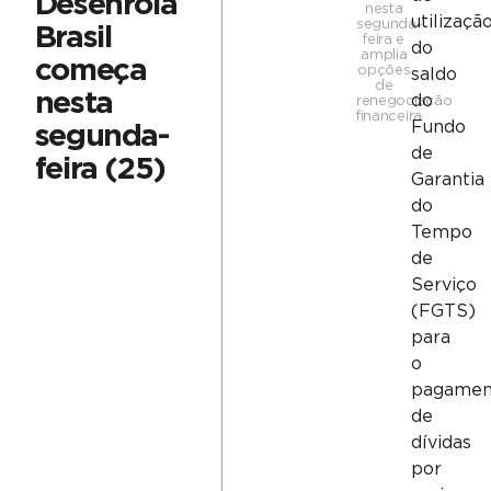
Desenrola
nesta
utilizaçã
segunda-
Brasil
feira e
do
amplia
começa
opções
saldo
de
nesta
do
renegociação
financeira
Fundo
segunda-
de
feira (25)
Garantia
do
Tempo
de
Serviço
(FGTS)
para
o
pagamen
de
dívidas
por