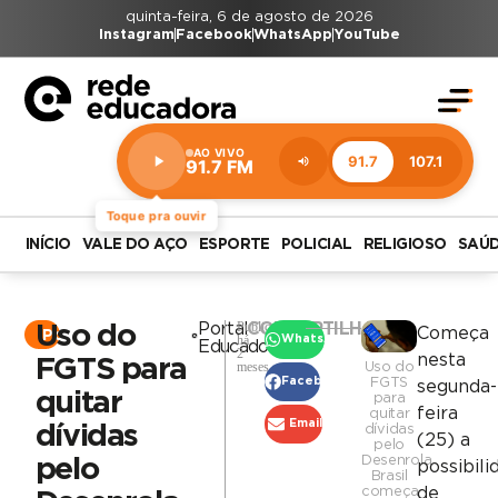
quinta-feira, 6 de agosto de 2026
Instagram
Facebook
WhatsApp
YouTube
AO VIVO
91.7
107.1
91.7 FM
Estação:
91.7
FM
Toque pra ouvir
INÍCIO
VALE DO AÇO
ESPORTE
POLICIAL
RELIGIOSO
SAÚ
Publicado
Portal
COMPARTILHAR
Uso do
Começa
Portal
há
WhatsApp
Educadora
2
nesta
FGTS para
meses
Uso do
FGTS
Facebook
segunda-
quitar
para
feira
quitar
Email
dívidas
dívidas
(25) a
pelo
Desenrola
pelo
possibili
Brasil
começa
de