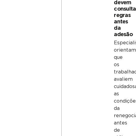
devem
consulta
regras
antes
da
adesão
Especiali
orienta
que
os
trabalha
avaliem
cuidado
as
condiçõe
da
renegoci
antes
de