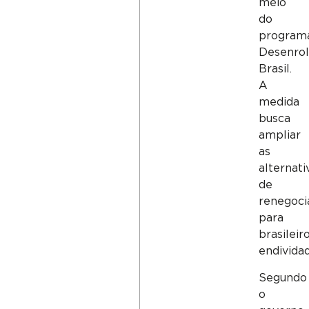
meio
do
program
Desenro
Brasil.
A
medida
busca
ampliar
as
alternati
de
renegoci
para
brasileir
endivida
Segundo
o