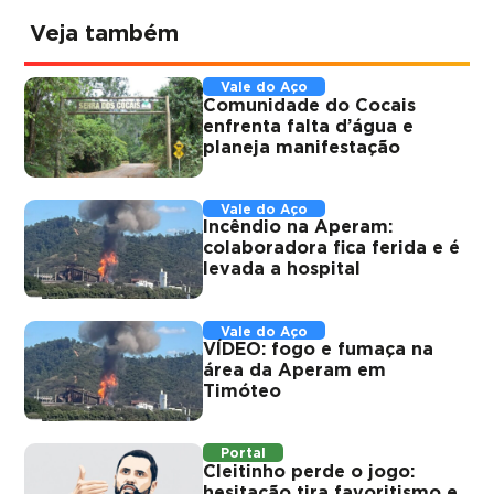
Veja também
Vale do Aço
Comunidade do Cocais
enfrenta falta d’água e
planeja manifestação
Vale do Aço
Incêndio na Aperam:
colaboradora fica ferida e é
levada a hospital
Vale do Aço
VÍDEO: fogo e fumaça na
área da Aperam em
Timóteo
Portal
Cleitinho perde o jogo:
hesitação tira favoritismo e