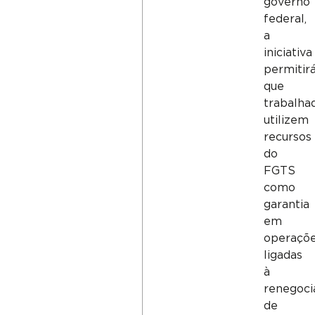
governo
federal,
a
iniciativa
permitir
que
trabalha
utilizem
recursos
do
FGTS
como
garantia
em
operaçõ
ligadas
à
renegoci
de