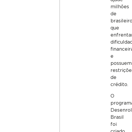
milhões
de
brasileir
que
enfrent
dificulda
financeir
e
possuem
restriçõe
de
crédito.
O
program
Desenro
Brasil
foi
criado