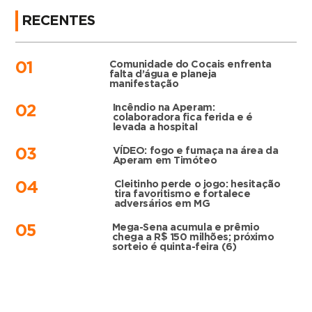
RECENTES
Comunidade do Cocais enfrenta
01
falta d’água e planeja
manifestação
Incêndio na Aperam:
02
colaboradora fica ferida e é
levada a hospital
VÍDEO: fogo e fumaça na área da
03
Aperam em Timóteo
Cleitinho perde o jogo: hesitação
04
tira favoritismo e fortalece
adversários em MG
Mega-Sena acumula e prêmio
05
chega a R$ 150 milhões; próximo
sorteio é quinta-feira (6)