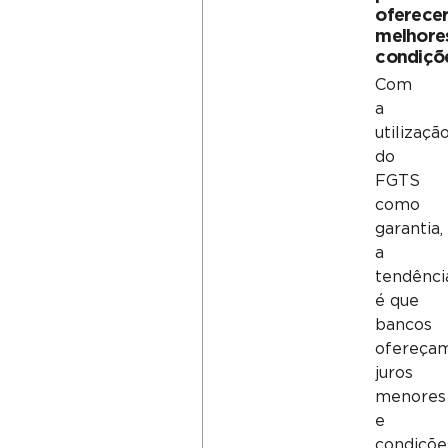
oferece
melhore
condiçõ
Com
a
utilizaçã
do
FGTS
como
garantia,
a
tendênci
é que
bancos
ofereça
juros
menores
e
condiçõe