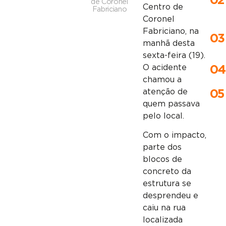
02
de Coronel
Centro de
Fabriciano
Coronel
Fabriciano, na
03
manhã desta
sexta-feira (19).
O acidente
04
chamou a
atenção de
05
quem passava
pelo local.
Com o impacto,
parte dos
blocos de
concreto da
estrutura se
desprendeu e
caiu na rua
localizada