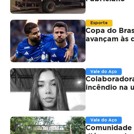
Esporte
Copa do Bras
avançam às q
Vale do Aço
Colaborador
incêndio na 
Vale do Aço
Comunidade d