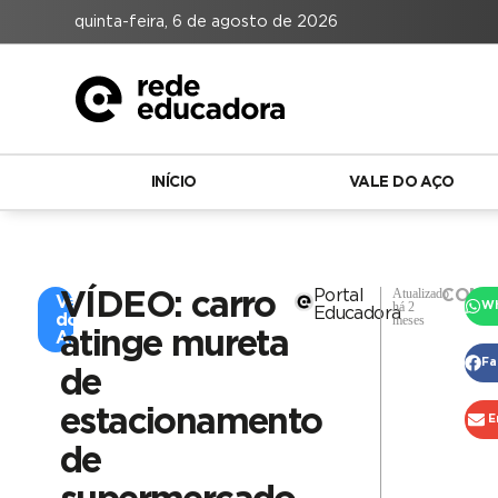
quinta-feira, 6 de agosto de 2026
INÍCIO
VALE DO AÇO
Atualizado
Portal
COMP
VÍDEO: carro
Vale
há 2
W
Educadora
do
meses
atinge mureta
Aço
Fa
de
estacionamento
E
de