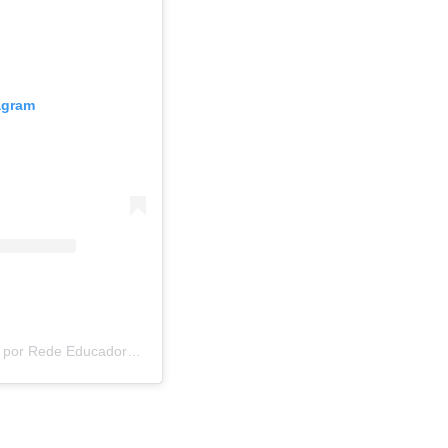
agram
Um post compartilhado por Rede Educadora de Comunicação (@educadoramg)