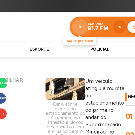
AO VIVO
9
91.7 FM
Estação:
91.7
FM
Toque pra ouvir
ESPORTE
POLICIAL
ARTILHAR
Um veículo
hatsApp
atingiu a mureta
do
RE
cebook
estacionamento
Carro atinge
mureta do
do primeiro
estacionamento do
mail
01
andar do
Supermercado
Mineirão e blocos
Supermercado
de concreto caem
em rua no Centro
Mineirão, no