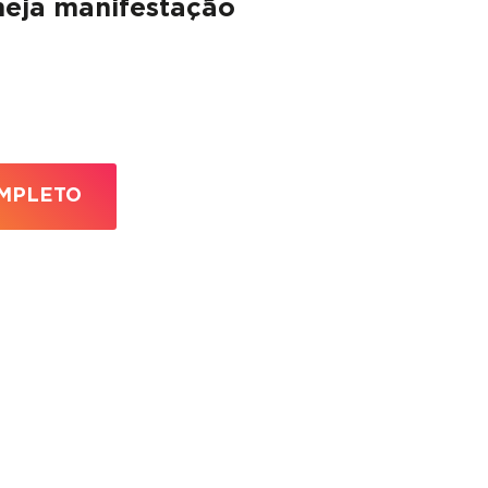
neja manifestação
MPLETO