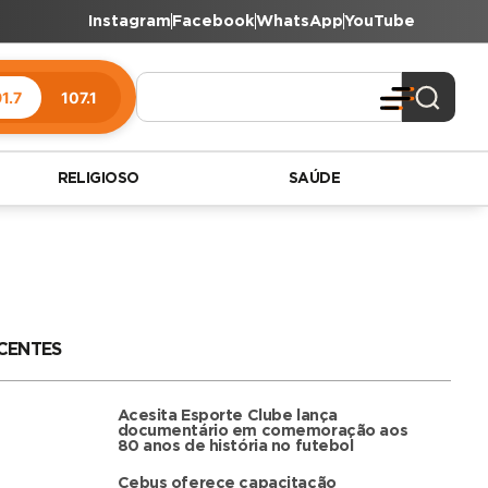
Instagram
Facebook
WhatsApp
YouTube
1.7
107.1
RELIGIOSO
SAÚDE
CENTES
Acesita Esporte Clube lança
documentário em comemoração aos
80 anos de história no futebol
Cebus oferece capacitação