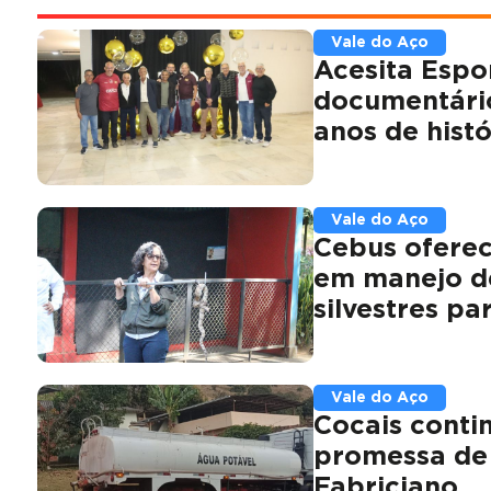
Vale do Aço
Acesita Espo
documentári
anos de histó
Vale do Aço
Cebus oferec
em manejo d
silvestres p
Vale do Aço
Cocais conti
promessa de
Fabriciano