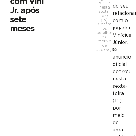
com Vini
Vini Jr.
do seu
nesta
Jr. após
sexta-
relacion
feira
sete
(15).
com o
Confira
meses
jogador
os
detalhes
Vinícius
e o
motivo
Júnior.
da
O
separação
anúncio
oficial
ocorreu
nesta
sexta-
feira
(15),
por
meio
de
uma