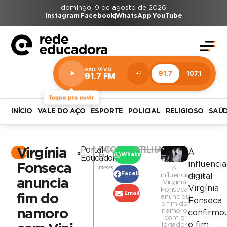
domingo, 9 de agosto de 2026
Instagram
Facebook
WhatsApp
YouTube
AO VIVO
91.7
107.1
91.7 FM
Estação:
91.7
FM
Toque pra ouvir
INÍCIO
VALE DO AÇO
ESPORTE
POLICIAL
RELIGIOSO
SAÚ
Publicado
Portal
COMPARTILHAR
Virgínia
A
Portal
há
WhatsApp
Educadora
3
influenci
Fonseca
meses
A
Facebook
influenciadora
digital
anuncia
Virgínia
Virgínia
Fonseca
Email
fim do
anunciou
Fonseca
o fim do
namoro
namoro
confirmo
com o
o fim
jogador