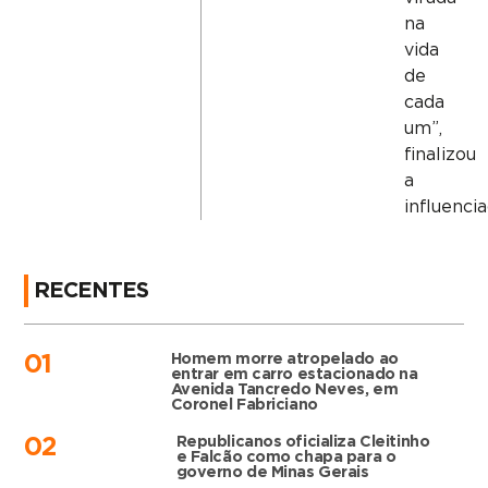
na
vida
de
cada
um”,
finalizou
a
influenci
RECENTES
Homem morre atropelado ao
01
entrar em carro estacionado na
Avenida Tancredo Neves, em
Coronel Fabriciano
Republicanos oficializa Cleitinho
02
e Falcão como chapa para o
governo de Minas Gerais