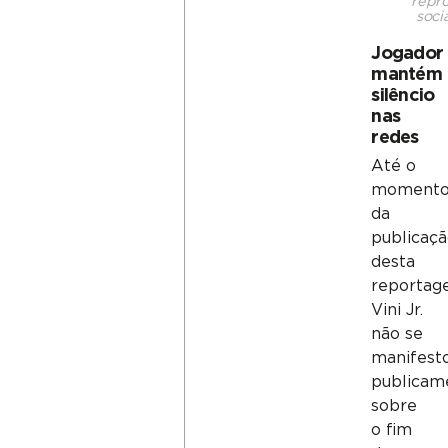
repr
socia
Jogador
mantém
silêncio
nas
redes
Até o
moment
da
publicaç
desta
reportag
Vini Jr.
não se
manifest
publicam
sobre
o fim