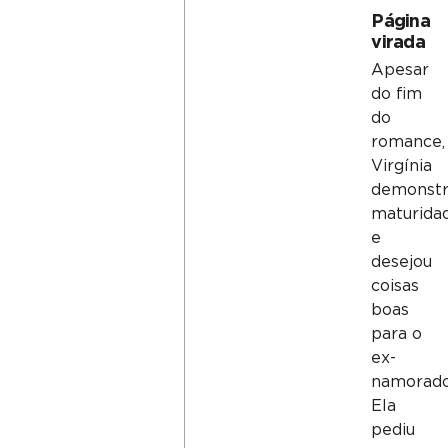
Página
virada
Apesar
do fim
do
romance,
Virgínia
demonst
maturida
e
desejou
coisas
boas
para o
ex-
namorado
Ela
pediu