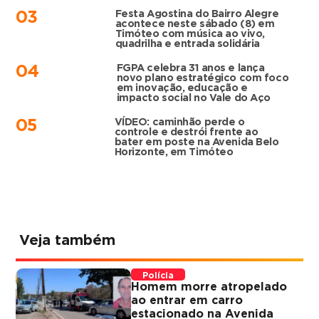
Festa Agostina do Bairro Alegre
03
acontece neste sábado (8) em
Timóteo com música ao vivo,
quadrilha e entrada solidária
FGPA celebra 31 anos e lança
04
novo plano estratégico com foco
em inovação, educação e
impacto social no Vale do Aço
VÍDEO: caminhão perde o
05
controle e destrói frente ao
bater em poste na Avenida Belo
Horizonte, em Timóteo
Veja também
Polícia
Homem morre atropelado
ao entrar em carro
estacionado na Avenida