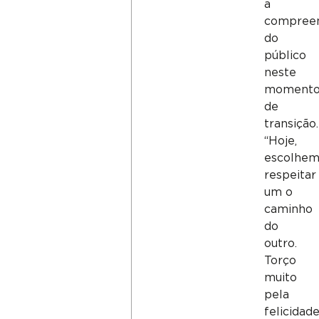
a
compree
do
público
neste
moment
de
transição.
“Hoje,
escolhe
respeitar
um o
caminho
do
outro.
Torço
muito
pela
felicidad