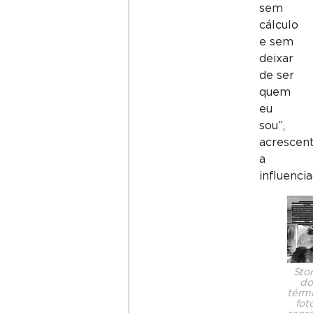
sem
cálculo
e sem
deixar
de ser
quem
eu
sou”,
acrescen
a
influenci
Sto
do
térmi
foto