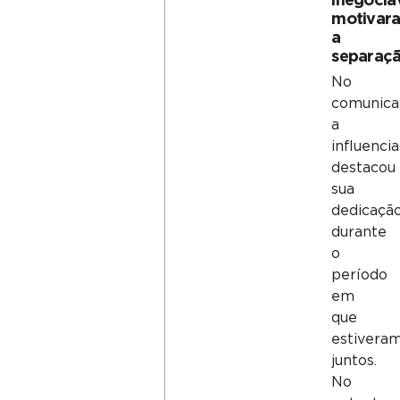
inegociá
motivar
a
separaç
No
comunica
a
influenci
destacou
sua
dedicaçã
durante
o
período
em
que
estivera
juntos.
No