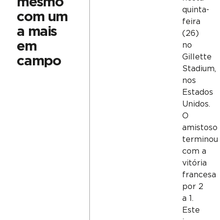
mesmo
quinta-
com um
feira
a mais
(26)
em
no
Gillette
campo
Stadium,
nos
Estados
Unidos.
O
amistoso
terminou
com a
vitória
francesa
por 2
a 1.
Este