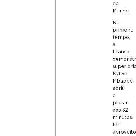
do
Mundo.
No
primeiro
tempo,
a
França
demonst
superiori
Kylian
Mbappé
abriu
o
placar
aos 32
minutos.
Ele
aproveit