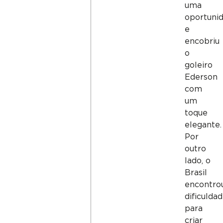
uma
oportuni
e
encobriu
o
goleiro
Ederson
com
um
toque
elegante.
Por
outro
lado, o
Brasil
encontro
dificulda
para
criar