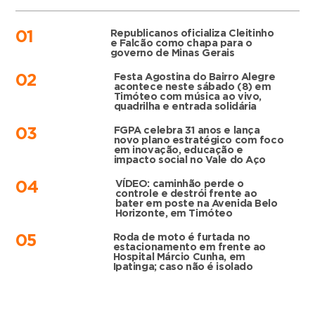
Republicanos oficializa Cleitinho
01
e Falcão como chapa para o
governo de Minas Gerais
Festa Agostina do Bairro Alegre
02
acontece neste sábado (8) em
Timóteo com música ao vivo,
quadrilha e entrada solidária
FGPA celebra 31 anos e lança
03
novo plano estratégico com foco
em inovação, educação e
impacto social no Vale do Aço
VÍDEO: caminhão perde o
04
controle e destrói frente ao
bater em poste na Avenida Belo
Horizonte, em Timóteo
Roda de moto é furtada no
05
estacionamento em frente ao
Hospital Márcio Cunha, em
Ipatinga; caso não é isolado