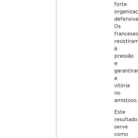
forte
organiza
defensiva
Os
francese
resistira
à
pressão
e
garantir
a
vitória
no
amistoso.
Este
resultado
serve
como