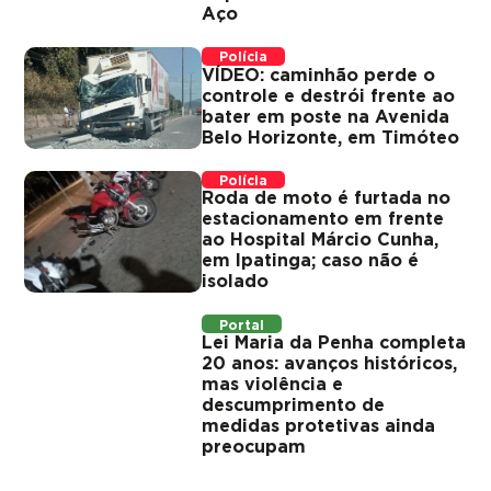
Aço
Polícia
VÍDEO: caminhão perde o
controle e destrói frente ao
bater em poste na Avenida
Belo Horizonte, em Timóteo
Polícia
Roda de moto é furtada no
estacionamento em frente
ao Hospital Márcio Cunha,
em Ipatinga; caso não é
isolado
Portal
Lei Maria da Penha completa
20 anos: avanços históricos,
mas violência e
descumprimento de
medidas protetivas ainda
preocupam