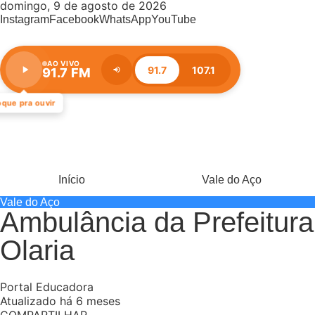
domingo, 9 de agosto de 2026
Instagram
Facebook
WhatsApp
YouTube
AO VIVO
91.7
107.1
91.7 FM
Estação:
91.7
FM
oque pra ouvir
Início
Vale do Aço
Vale do Aço
Ambulância da Prefeitura
Olaria
Portal Educadora
Atualizado há 6 meses