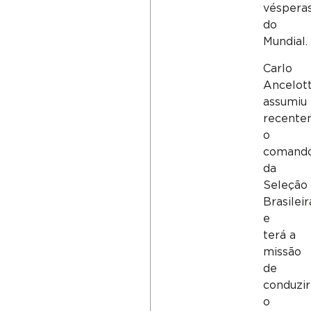
véspera
do
Mundial.
Carlo
Ancelott
assumiu
recente
o
comand
da
Seleção
Brasileir
e
terá a
missão
de
conduzir
o