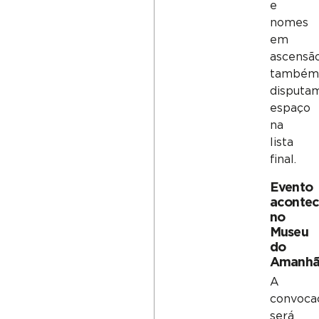
e
nomes
em
ascensã
também
disputa
espaço
na
lista
final.
Evento
aconte
no
Museu
do
Amanh
A
convoca
será