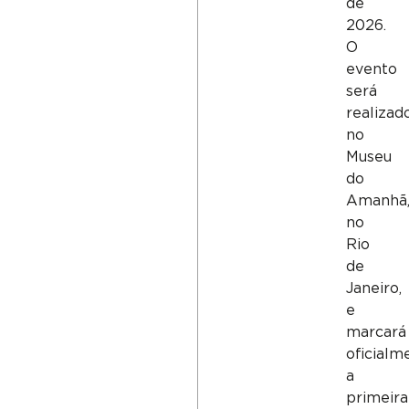
de
2026.
O
evento
será
realizad
no
Museu
do
Amanhã
no
Rio
de
Janeiro,
e
marcará
oficialm
a
primeira