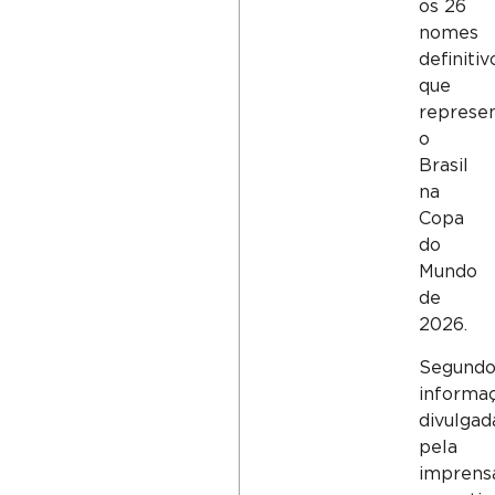
os 26
nomes
definitiv
que
represe
o
Brasil
na
Copa
do
Mundo
de
2026.
Segund
informa
divulgad
pela
imprens