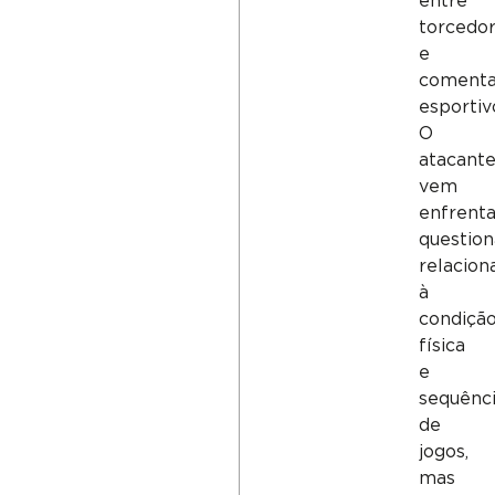
entre
torcedo
e
comenta
esportiv
O
atacant
vem
enfrent
questio
relacion
à
condiçã
física
e
sequênc
de
jogos,
mas