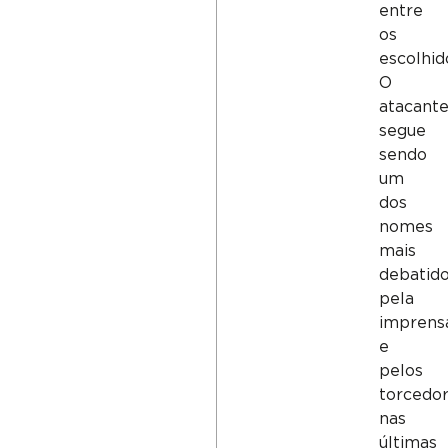
entre
os
escolhid
O
atacant
segue
sendo
um
dos
nomes
mais
debatid
pela
imprens
e
pelos
torcedo
nas
últimas