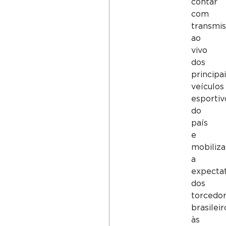
contar
com
transmi
ao
vivo
dos
principai
veículos
esportiv
do
país
e
mobiliza
a
expectat
dos
torcedo
brasileir
às