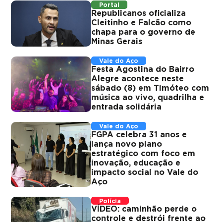
Portal
Republicanos oficializa
Cleitinho e Falcão como
chapa para o governo de
Minas Gerais
Vale do Aço
Festa Agostina do Bairro
Alegre acontece neste
sábado (8) em Timóteo com
música ao vivo, quadrilha e
entrada solidária
Vale do Aço
FGPA celebra 31 anos e
lança novo plano
estratégico com foco em
inovação, educação e
impacto social no Vale do
Aço
Polícia
VÍDEO: caminhão perde o
controle e destrói frente ao