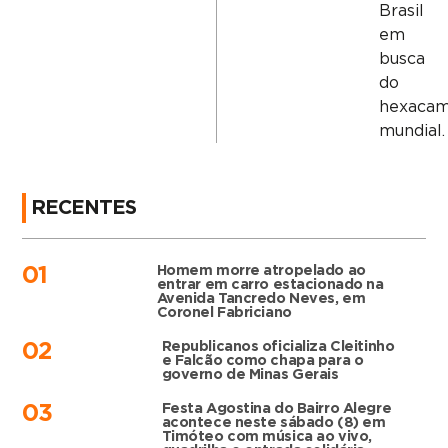
Brasil
em
busca
do
hexaca
mundial.
RECENTES
Homem morre atropelado ao
01
entrar em carro estacionado na
Avenida Tancredo Neves, em
Coronel Fabriciano
Republicanos oficializa Cleitinho
02
e Falcão como chapa para o
governo de Minas Gerais
Festa Agostina do Bairro Alegre
03
acontece neste sábado (8) em
Timóteo com música ao vivo,