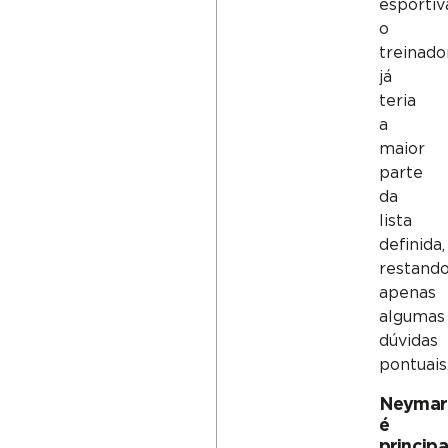
esportiv
o
treinado
já
teria
a
maior
parte
da
lista
definida,
restand
apenas
algumas
dúvidas
pontuais
Neymar
é
principa