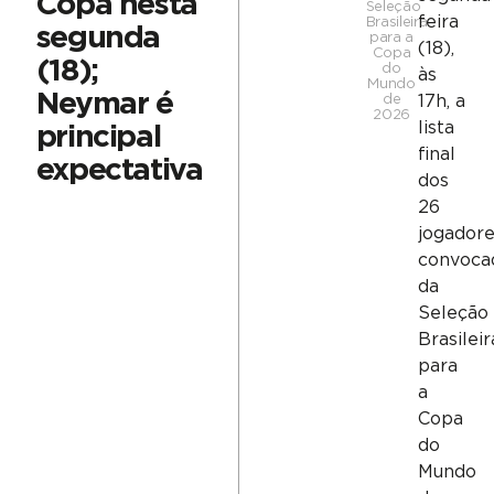
Copa nesta
Seleção
feira
Brasileira
segunda
para a
(18),
Copa
(18);
do
às
Mundo
Neymar é
de
17h, a
2026
lista
principal
final
expectativa
dos
26
jogadore
convoca
da
Seleção
Brasileir
para
a
Copa
do
Mundo