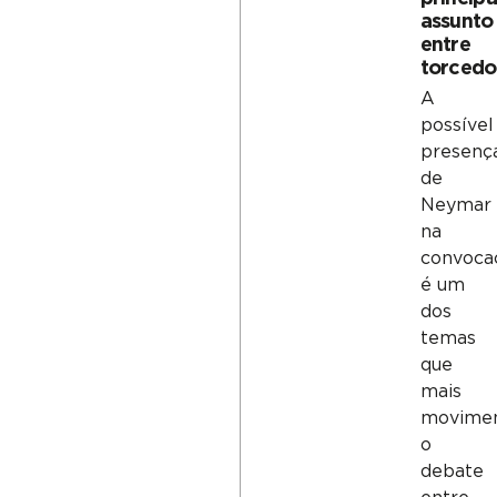
assunto
entre
torcedo
A
possível
presenç
de
Neymar
na
convoca
é um
dos
temas
que
mais
movime
o
debate