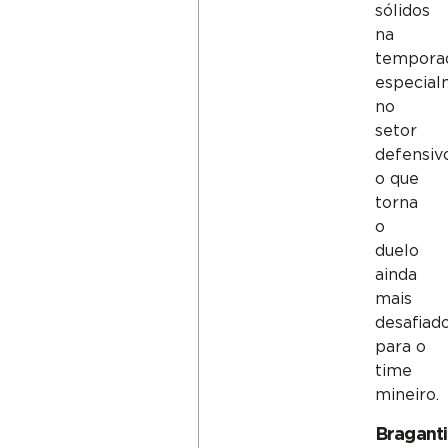
sólidos
na
tempora
especial
no
setor
defensivo
o que
torna
o
duelo
ainda
mais
desafiad
para o
time
mineiro.
Bragant