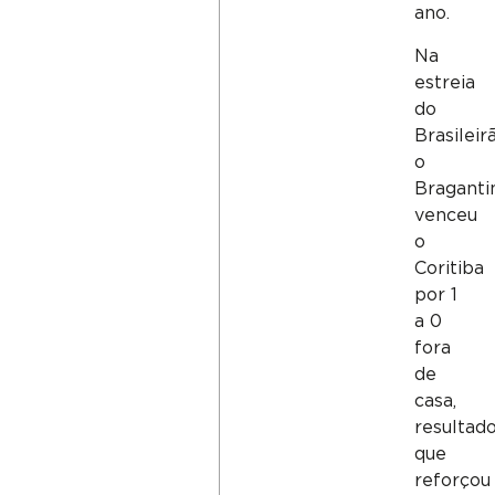
ano.
Na
estreia
do
Brasileirã
o
Braganti
venceu
o
Coritiba
por 1
a 0
fora
de
casa,
resultad
que
reforçou