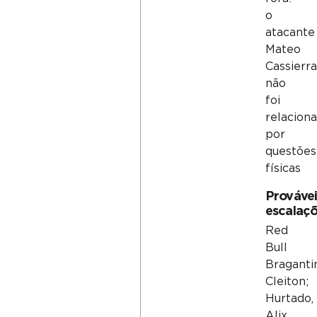
o
atacante
Mateo
Cassierra
não
foi
relacion
por
questões
físicas
Provávei
escalaç
Red
Bull
Braganti
Cleiton;
Hurtado,
Alix