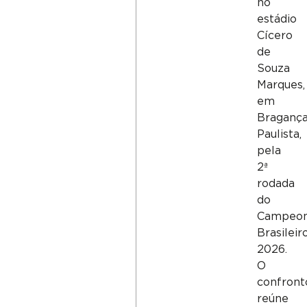
no
estádio
Cícero
de
Souza
Marques,
em
Braganç
Paulista,
pela
2ª
rodada
do
Campeon
Brasileir
2026.
O
confront
reúne