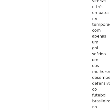
vitórias
e três
empates
na
tempora
com
apenas
um
gol
sofrido,
um
dos
melhore
desempe
defensiv
do
futebol
brasileir
no