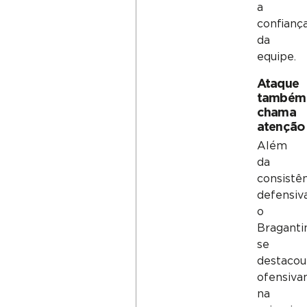
a
confianç
da
equipe.
Ataque
também
chama
atenção
Além
da
consistê
defensiva
o
Braganti
se
destacou
ofensiv
na