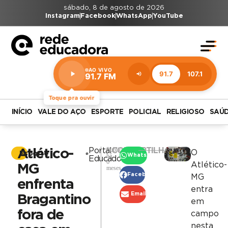
sábado, 8 de agosto de 2026
Instagram
Facebook
WhatsApp
YouTube
AO VIVO
91.7
107.1
91.7 FM
Estação:
91.7
FM
Toque pra ouvir
INÍCIO
VALE DO AÇO
ESPORTE
POLICIAL
RELIGIOSO
SAÚ
Publicado
Portal
COMPARTILHAR
Atlético-
O
Esporte
há
WhatsApp
Educadora
6
Atlético-
MG
meses
Facebook
MG
enfrenta
entra
Email
Bragantino
em
fora de
campo
nesta