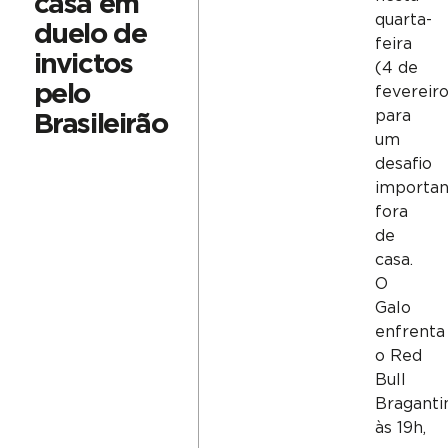
casa em
quarta-
duelo de
feira
invictos
(4 de
pelo
fevereiro
para
Brasileirão
um
desafio
importan
fora
de
casa.
O
Galo
enfrenta
o Red
Bull
Braganti
às 19h,