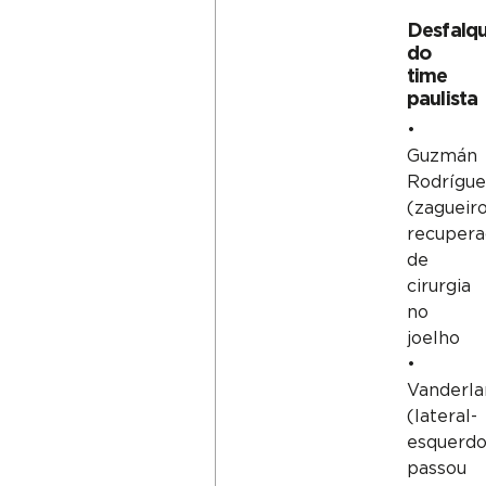
Desfalq
do
time
paulista
•
Guzmán
Rodrígue
(zagueiro
recupera
de
cirurgia
no
joelho
•
Vanderla
(lateral-
esquerdo
passou