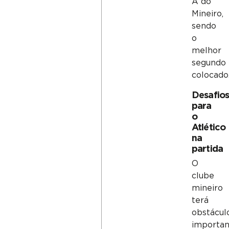
A do
Mineiro,
sendo
o
melhor
segundo
colocado
Desafio
para
o
Atlético
na
partida
O
clube
mineiro
terá
obstácul
importan