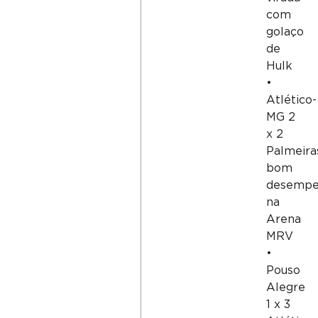
com
golaço
de
Hulk
•
Atlético-
MG 2
x 2
Palmeira
bom
desemp
na
Arena
MRV
•
Pouso
Alegre
1 x 3