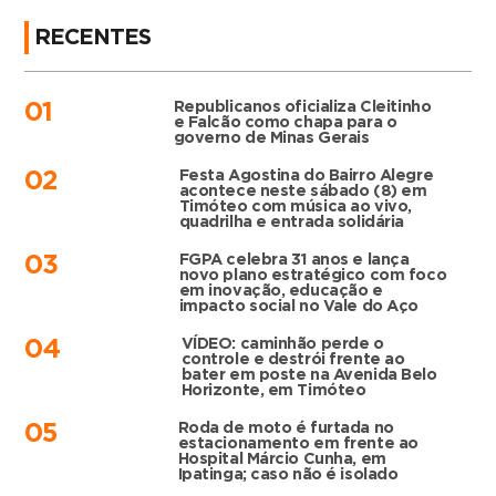
RECENTES
Republicanos oficializa Cleitinho
01
e Falcão como chapa para o
governo de Minas Gerais
Festa Agostina do Bairro Alegre
02
acontece neste sábado (8) em
Timóteo com música ao vivo,
quadrilha e entrada solidária
FGPA celebra 31 anos e lança
03
novo plano estratégico com foco
em inovação, educação e
impacto social no Vale do Aço
VÍDEO: caminhão perde o
04
controle e destrói frente ao
bater em poste na Avenida Belo
Horizonte, em Timóteo
Roda de moto é furtada no
05
estacionamento em frente ao
Hospital Márcio Cunha, em
Ipatinga; caso não é isolado