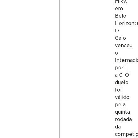
MRV,
em
Belo
Horizont
O
Galo
venceu
o
Internaci
por 1
a 0. O
duelo
foi
válido
pela
quinta
rodada
da
competiç