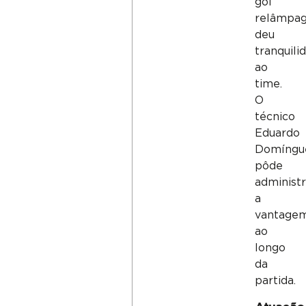
gol
relâmpa
deu
tranquili
ao
time.
O
técnico
Eduardo
Domíngu
pôde
administr
a
vantage
ao
longo
da
partida.