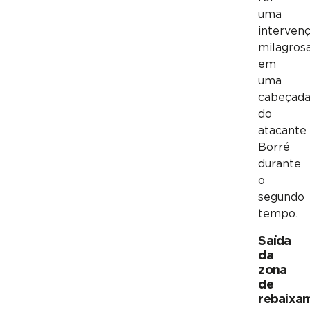
uma
interven
milagros
em
uma
cabeçad
do
atacante
Borré
durante
o
segundo
tempo.
Saída
da
zona
de
rebaixa