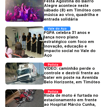
Festa Agostina do Bairro
Alegre acontece neste
sábado (8) em Timóteo com
música ao vivo, quadrilha e
entrada solidária
Vale do Aço
FGPA celebra 31 anos e
lança novo plano
estratégico com foco em
inovação, educação e
impacto social no Vale do
Aço
Polícia
VÍDEO: caminhão perde o
controle e destrói frente ao
bater em poste na Avenida
Belo Horizonte, em Timóteo
Polícia
Roda de moto é furtada no
estacionamento em frente
ao Hospital Márcio Cunha,