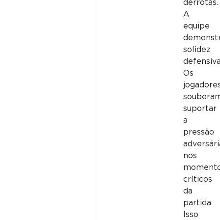
derrotas.
A
equipe
demonst
solidez
defensiva
Os
jogadore
soubera
suportar
a
pressão
adversári
nos
moment
críticos
da
partida.
Isso