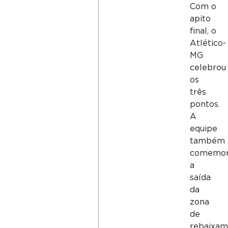
Com o
apito
final, o
Atlético-
MG
celebrou
os
três
pontos.
A
equipe
também
comemo
a
saída
da
zona
de
rebaixam