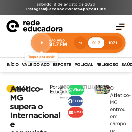
sábado, 8 de agosto de 2026
Instagram
Facebook
WhatsApp
YouTube
AO VIVO
91.7
107.1
91.7 FM
Estação:
91.7
FM
Toque pra ouvir
INÍCIO
VALE DO AÇO
ESPORTE
POLICIAL
RELIGIOSO
SAÚ
Publicado
Portal
COMPARTILHAR
Atlético-
O
Esporte
há
WhatsApp
Educadora
5
Atlético-
MG
meses
Facebook
MG
supera o
entrou
Email
Internacional
em
e
campo
na