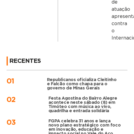
de
atuação
apresent
contra
o
Internaci
RECENTES
Republicanos oficializa Cleitinho
01
e Falcão como chapa para o
governo de Minas Gerais
Festa Agostina do Bairro Alegre
02
acontece neste sábado (8) em
Timóteo com música ao vivo,
quadrilha e entrada solidária
FGPA celebra 31 anos e lança
03
novo plano estratégico com foco
em inovação, educação e
impacto social no Vale do Aço