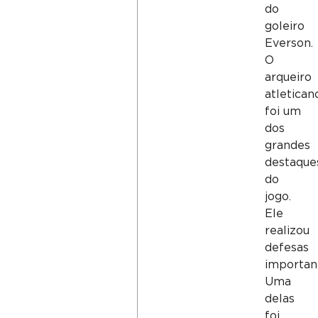
do
goleiro
Everson.
O
arqueiro
atletican
foi um
dos
grandes
destaque
do
jogo.
Ele
realizou
defesas
importan
Uma
delas
foi