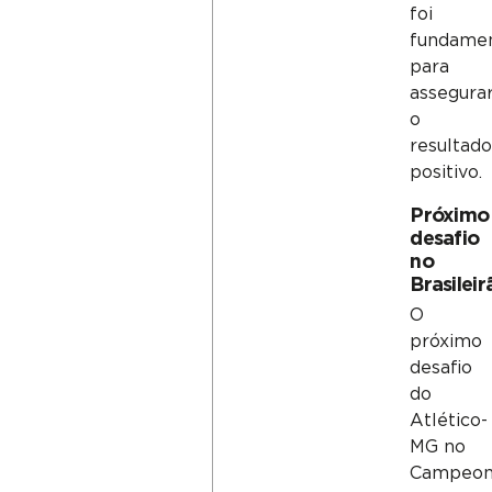
foi
fundamen
para
assegura
o
resultad
positivo.
Próximo
desafio
no
Brasileir
O
próximo
desafio
do
Atlético-
MG no
Campeon