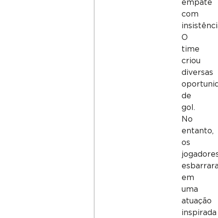
empate
com
insistênci
O
time
criou
diversas
oportuni
de
gol.
No
entanto,
os
jogadore
esbarrar
em
uma
atuação
inspirada