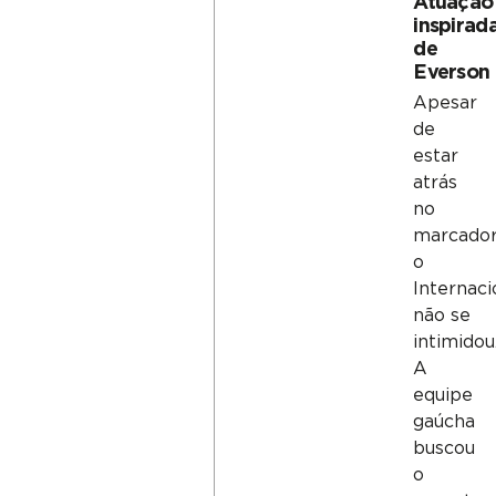
Atuação
inspirad
de
Everson
Apesar
de
estar
atrás
no
marcador
o
Internaci
não se
intimidou
A
equipe
gaúcha
buscou
o