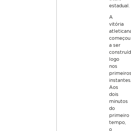
estadual.
A
vitória
atletican
começou
a ser
construí
logo
nos
primeiro
instantes
Aos
dois
minutos
do
primeiro
tempo,
o