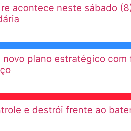
egre acontece neste sábado (
dária
a novo plano estratégico com
Aço
role e destrói frente ao bat