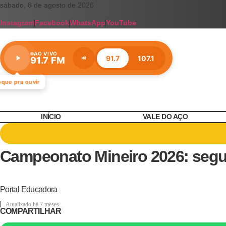
Ir
sábado, 8 de agosto de 2026
para
Instagram
Facebook
WhatsApp
YouTube
o
conteúdo
AO VIVO
91.7
107.1
91.7 FM
Estação:
91.7
FM
oque pra ouvir
INÍCIO
VALE DO AÇO
Campeonato Mineiro 2026: segund
Portal Educadora
Atualizado há 7 meses
COMPARTILHAR