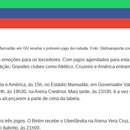
amudão em GV recebe o primeiro jogo da rodada. Foto: Globoesporte.c
moções para os torcedores. Com jogos agendados para esta qua
ição. Grandes clubes como Atlético, Cruzeiro e América entra
crata e América, às 15h, no Estádio Mamudão, em Governador V
North, às 19h30, na Arena Credinor. Mais tarde, às 21h30, é a v
a alcançarem a parte de cima da tabela.
rês jogos. O Betim recebe o Uberlândia na Arena Vera Cruz, à
Itabirito, às 21h00.