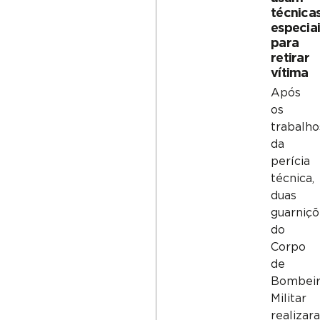
técnica
especiai
para
retirar
vítima
Após
os
trabalho
da
perícia
técnica,
duas
guarniçõ
do
Corpo
de
Bombeir
Militar
realizar