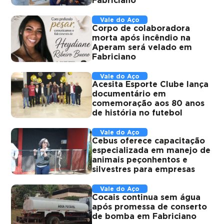
Fabriciano
Vale do Aço
Corpo de colaboradora
morta após incêndio na
Aperam será velado em
Fabriciano
Vale do Aço
Acesita Esporte Clube lança
documentário em
comemoração aos 80 anos
de história no futebol
Vale do Aço
Cebus oferece capacitação
especializada em manejo de
animais peçonhentos e
silvestres para empresas
Vale do Aço
Cocais continua sem água
após promessa de conserto
de bomba em Fabriciano