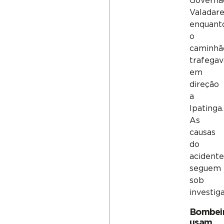
Governa
Valadare
enquant
o
caminhã
trafegav
em
direção
a
Ipatinga.
As
causas
do
acident
seguem
sob
investig
Bombei
usam