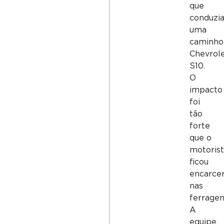
que
conduzi
uma
caminho
Chevrol
S10.
O
impacto
foi
tão
forte
que o
motoris
ficou
encarce
nas
ferragen
A
equipe