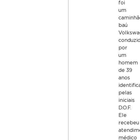
foi
um
caminhã
baú
Volkswa
conduzi
por
um
homem
de 39
anos
identifi
pelas
iniciais
D.O.F.
Ele
recebeu
atendim
médico