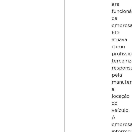
era
funcioná
da
empresa
Ele
atuava
como
profissi
terceiriz
respons
pela
manute
e
locação
do
veículo.
A
empres
informo