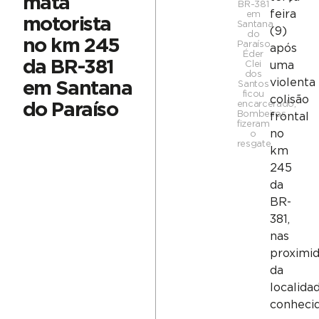
mata
BR-381
feira
em
motorista
Santana
(9)
do
no km 245
Paraíso.
após
Éder
da BR-381
Clei
uma
dos
violenta
em Santana
Santos
ficou
colisão
encarcerado;
do Paraíso
Bombeiros
frontal
fizeram
no
o
resgate
km
245
da
BR-
381,
nas
proximi
da
localida
conheci