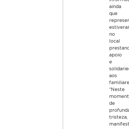
ainda
que
represe
estiver
no
local
prestan
apoio
e
solidari
aos
familiare
“Neste
moment
de
profund
tristeza,
manifes