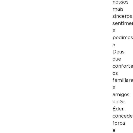
nossos
mais
sinceros
sentime
e
pedimo
a
Deus
que
confort
os
familiar
e
amigos
do Sr.
Éder,
concede
força
e