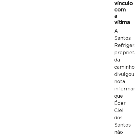
vínculo
com
a
vítima
A
Santos
Refriger
propriet
da
caminho
divulgou
nota
informa
que
Éder
Clei
dos
Santos
não