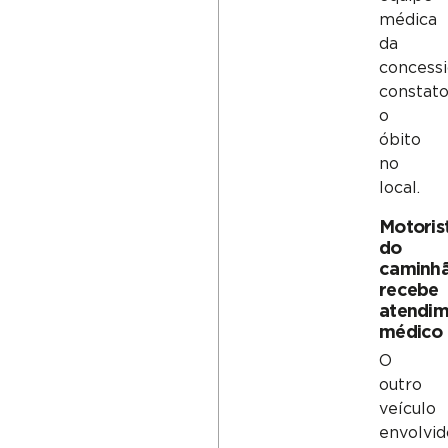
médica
da
concessi
constat
o
óbito
no
local.
Motoris
do
caminh
recebe
atendi
médico
O
outro
veículo
envolvid