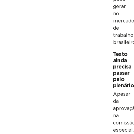
gerar
no
mercad
de
trabalho
brasileir
Texto
ainda
precisa
passar
pelo
plenário
Apesar
da
aprovaç
na
comissã
especial,