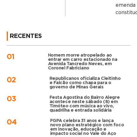
emenda
constituc
RECENTES
Homem morre atropelado ao
01
entrar em carro estacionado na
Avenida Tancredo Neves, em
Coronel Fabriciano
Republicanos oficializa Cleitinho
02
e Falcão como chapa para o
governo de Minas Gerais
Festa Agostina do Bairro Alegre
03
acontece neste sábado (8) em
Timóteo com música ao vivo,
quadrilha e entrada solidária
FGPA celebra 31 anos e lança
04
novo plano estratégico com foco
em inovação, educação e
impacto social no Vale do Aço