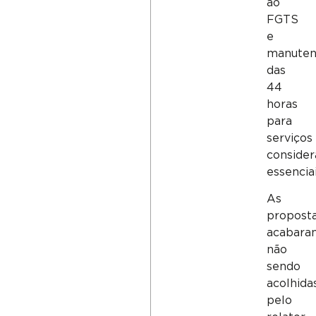
ao
FGTS
e
manuten
das
44
horas
para
serviços
consider
essenciai
As
propost
acabara
não
sendo
acolhida
pelo