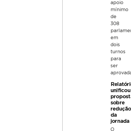
apoio
mínimo
de
308
parlame
em
dois
turnos
para
ser
aprovada
Relatór
unificou
propost
sobre
reduçã
da
jornada
O