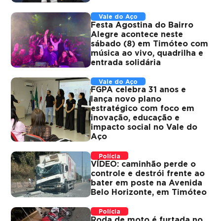
Vale do Aço
Festa Agostina do Bairro
Alegre acontece neste
sábado (8) em Timóteo com
música ao vivo, quadrilha e
entrada solidária
Vale do Aço
FGPA celebra 31 anos e
lança novo plano
estratégico com foco em
inovação, educação e
impacto social no Vale do
Aço
Polícia
VÍDEO: caminhão perde o
controle e destrói frente ao
bater em poste na Avenida
Belo Horizonte, em Timóteo
Polícia
Roda de moto é furtada no