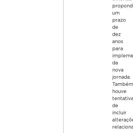
propond
um
prazo
de
dez
anos
para
impleme
da
nova
jornada.
També
houve
tentativ
de
incluir
alteraçõ
relacion