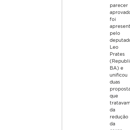
parecer
aprovad
foi
apresen
pelo
deputad
Leo
Prates
(Republi
BA) e
unificou
duas
propost
que
tratava
da
redução
da