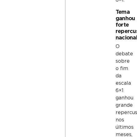
6×1.
Tema
ganhou
forte
repercu
naciona
O
debate
sobre
o fim
da
escala
6×1
ganhou
grande
repercu
nos
últimos
meses,