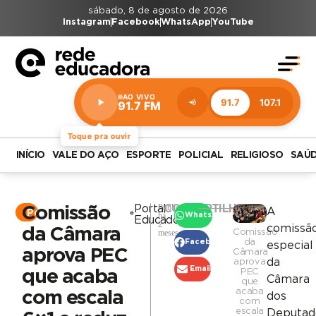
sábado, 8 de agosto de 2026
Instagram
Facebook
WhatsApp
YouTube
AO VIVO
91.7
107.1
91.7 FM
Estação:
91.7
FM
Toque pra ouvir
INÍCIO
VALE DO AÇO
ESPORTE
POLICIAL
RELIGIOSO
SAÚ
Publicado
Portal
COMPARTILHAR
Comissão
A
Portal
há
WhatsApp
Educadora
2
comissã
da Câmara
Comissão
meses
da
Facebook
especial
aprova PEC
Câmara
da
aprova
Email
PEC
que acaba
Câmara
que
acaba
com escala
dos
com
escala
Deputad