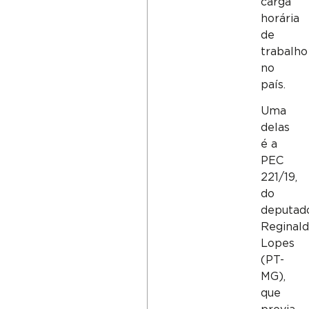
carga
horária
de
trabalho
no
país.
Uma
delas
é a
PEC
221/19,
do
deputad
Reginal
Lopes
(PT-
MG),
que