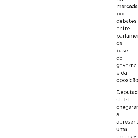
marcada
por
debates
entre
parlame
da
base
do
governo
e da
oposição
Deputad
do PL
chegara
a
apresen
uma
emenda