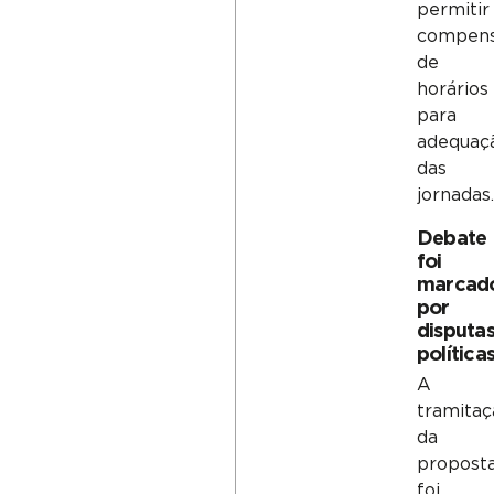
permitir
compens
de
horários
para
adequaç
das
jornadas.
Debate
foi
marcad
por
disputa
política
A
tramitaç
da
propost
foi