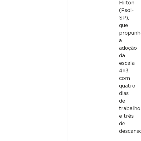
Hilton
(Psol-
SP),
que
propunh
a
adoção
da
escala
4×3,
com
quatro
dias
de
trabalho
e três
de
descanso