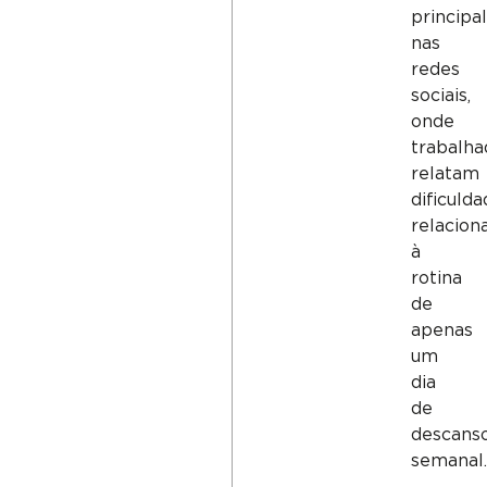
princip
nas
redes
sociais,
onde
trabalha
relatam
dificuld
relacion
à
rotina
de
apenas
um
dia
de
descans
semanal.