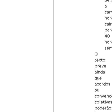
dep
a
car
hor
cair
par
40
hor
sem
O
texto
prevê
ainda
que
acordos
ou
convenç
coletiva
poderão