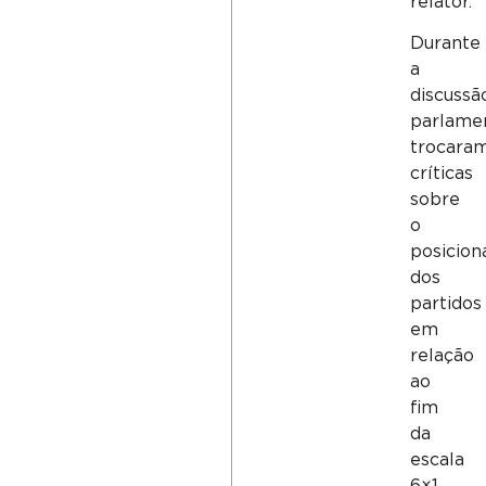
relator.
Durante
a
discussã
parlame
trocara
críticas
sobre
o
posicio
dos
partidos
em
relação
ao
fim
da
escala