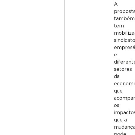
A
propost
também
tem
mobiliz
sindicato
empresá
e
diferent
setores
da
economi
que
acompa
os
impacto
que a
mudanç
pode