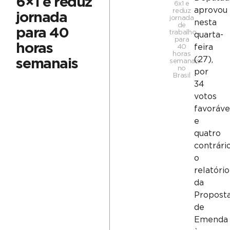
6×1 e reduz
6x1 e
aprovou
reduz
jornada
jornada
nesta
de
para 40
trabalho
quarta-
para
horas
feira
40
horas
(27),
semanais
semanais
no
por
Brasil
34
votos
favoráve
e
quatro
contrário
o
relatório
da
Propost
de
Emenda