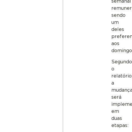
semanal
remuner
sendo
um
deles
prefere
aos
domingo
Segundo
o
relatório
a
mudanç
será
impleme
em
duas
etapas: