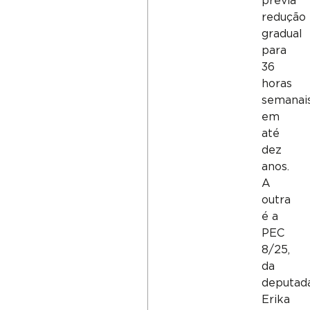
previa
redução
gradual
para
36
horas
semanai
em
até
dez
anos.
A
outra
é a
PEC
8/25,
da
deputad
Erika