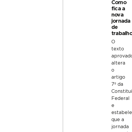
Como
fica a
nova
jornada
de
trabalh
O
texto
aprovad
altera
o
artigo
7º da
Constitu
Federal
e
estabel
que a
jornada