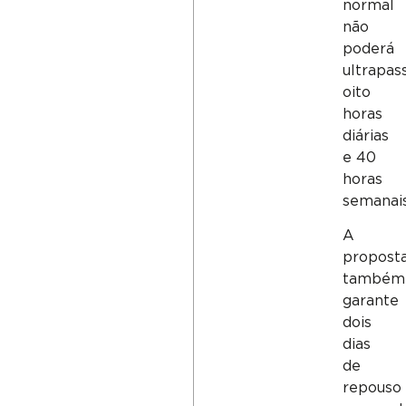
normal
não
poderá
ultrapas
oito
horas
diárias
e 40
horas
semanais
A
propost
também
garante
dois
dias
de
repouso