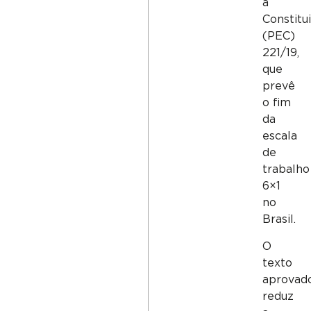
à
Constitu
(PEC)
221/19,
que
prevê
o fim
da
escala
de
trabalho
6×1
no
Brasil.
O
texto
aprovad
reduz