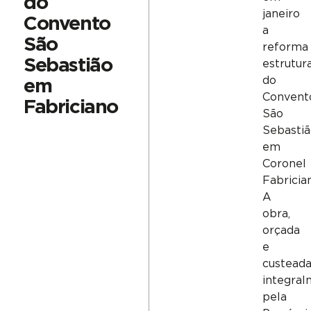
do
janeiro
Convento
a
São
reforma
Sebastião
estrutur
do
em
Convent
Fabriciano
São
Sebastiã
em
Coronel
Fabricia
A
obra,
orçada
e
custead
integra
pela