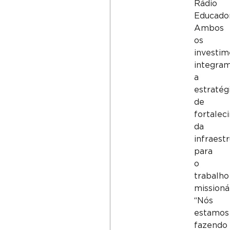
Rádio
Educador
Ambos
os
investim
integra
a
estratég
de
fortalec
da
infraest
para
o
trabalho
missionár
“Nós
estamos
fazendo