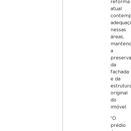
reforma
atual
contemp
adequaç
nessas
áreas,
manten
a
preserv
da
fachada
e da
estrutur
original
do
imóvel.
“O
prédio