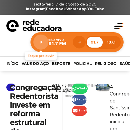
sexta-feira, 7 de agosto de 2026
Instagram
Facebook
WhatsApp
YouTube
AO VIVO
91.7
107.1
91.7 FM
Estação:
91.7
FM
Toque pra ouvir
INÍCIO
VALE DO AÇO
ESPORTE
POLICIAL
RELIGIOSO
SAÚ
Publicado
Portal
COMPARTILHAR
Congregação
A
Religioso
há
WhatsApp
Educadora
6
Congreg
Redentorista
meses
Facebook
do
investe em
Santíss
Email
reforma
Redento
estrutural
iniciou
em