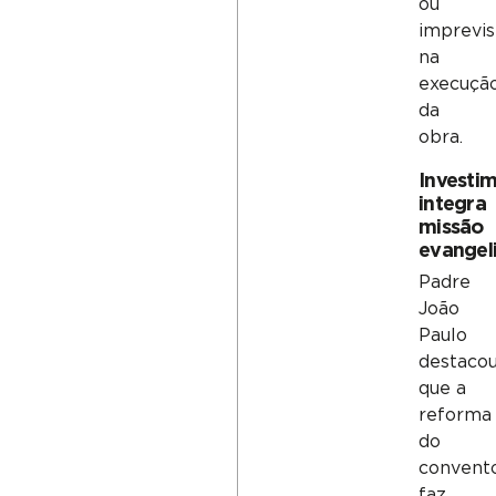
ou
imprevis
na
execuçã
da
obra.
Investi
integra
missão
evangel
Padre
João
Paulo
destaco
que a
reforma
do
convent
faz