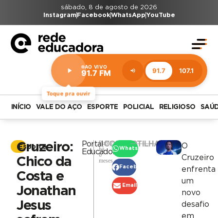
sábado, 8 de agosto de 2026
Instagram
Facebook
WhatsApp
YouTube
AO VIVO
91.7
107.1
91.7 FM
Estação:
91.7
FM
Toque pra ouvir
INÍCIO
VALE DO AÇO
ESPORTE
POLICIAL
RELIGIOSO
SAÚ
Publicado
Portal
COMPARTILHAR
Cruzeiro:
O
Esporte
há
WhatsApp
Educadora
6
Cruzeiro
Chico da
meses
Facebook
enfrenta
Costa e
um
Email
Jonathan
novo
Jesus
desafio
em