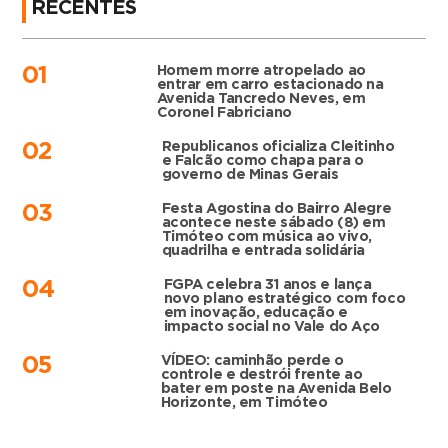
RECENTES
Homem morre atropelado ao
01
entrar em carro estacionado na
Avenida Tancredo Neves, em
Coronel Fabriciano
Republicanos oficializa Cleitinho
02
e Falcão como chapa para o
governo de Minas Gerais
Festa Agostina do Bairro Alegre
03
acontece neste sábado (8) em
Timóteo com música ao vivo,
quadrilha e entrada solidária
FGPA celebra 31 anos e lança
04
novo plano estratégico com foco
em inovação, educação e
impacto social no Vale do Aço
VÍDEO: caminhão perde o
05
controle e destrói frente ao
bater em poste na Avenida Belo
Horizonte, em Timóteo