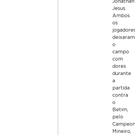
Jonathan
Jesus.
Ambos
os
jogadore
deixaram
o
campo
com
dores
durante
a
partida
contra
o
Betim,
pelo
Campeon
Mineiro,