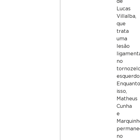
de
Lucas
Villalba,
que
trata
uma
lesão
ligament
no
tornozel
esquerdo
Enquant
isso,
Matheus
Cunha
e
Marquinh
perman
no