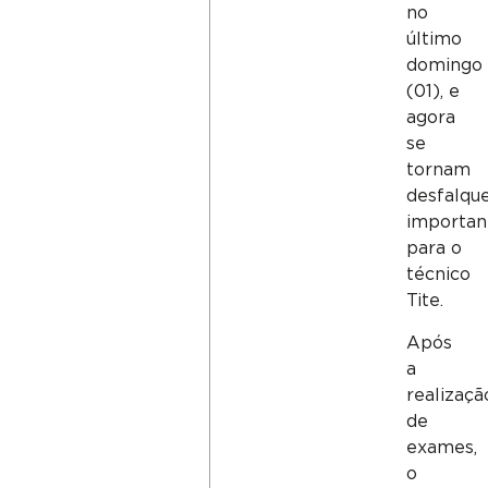
no
último
domingo
(01), e
agora
se
tornam
desfalqu
importan
para o
técnico
Tite.
Após
a
realizaçã
de
exames,
o