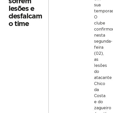
sofrem
sua
lesões e
temporad
desfalcam
O
o time
clube
confirmo
nesta
segunda-
feira
(02),
as
lesões
do
atacante
Chico
da
Costa
e do
zagueiro