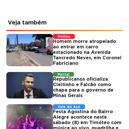
Veja também
Polícia
Homem morre atropelado
ao entrar em carro
estacionado na Avenida
Tancredo Neves, em Coronel
Fabriciano
Portal
Republicanos oficializa
Cleitinho e Falcão como
chapa para o governo de
Minas Gerais
Vale do Aço
Festa Agostina do Bairro
Alegre acontece neste
sábado (8) em Timóteo com
música ao vivo, quadrilha e