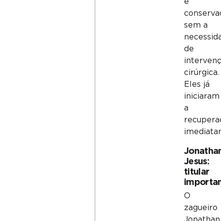
é
conserva
sem a
necessid
de
interven
cirúrgica.
Eles já
iniciaram
a
recupera
imediata
Jonatha
Jesus:
titular
importa
O
zagueiro
Jonathan