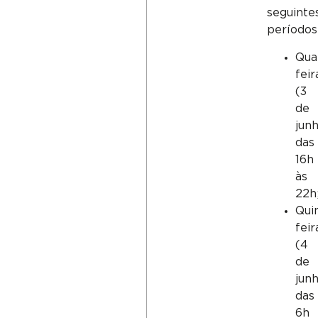
seguinte
períodos
Qua
feir
(3
de
junh
das
16h
às
22h
Qui
feir
(4
de
junh
das
6h