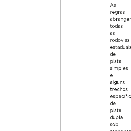
As
regras
abrang
todas
as
rodovias
estaduai
de
pista
simples
e
alguns
trechos
específi
de
pista
dupla
sob