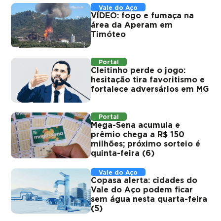
Vale do Aço
VÍDEO: fogo e fumaça na
área da Aperam em
Timóteo
Portal
Cleitinho perde o jogo:
hesitação tira favoritismo e
fortalece adversários em MG
Portal
Mega-Sena acumula e
prêmio chega a R$ 150
milhões; próximo sorteio é
quinta-feira (6)
Vale do Aço
Copasa alerta: cidades do
Vale do Aço podem ficar
sem água nesta quarta-feira
(5)