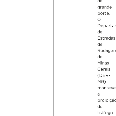
de
grande
porte.
O
Departa
de
Estradas
de
Rodage
de
Minas
Gerais
(DER-
MG)
manteve
a
proibiçã
de
tráfego