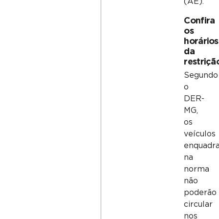
(AE).
Confira
os
horários
da
restriçã
Segundo
o
DER-
MG,
os
veículos
enquadr
na
norma
não
poderão
circular
nos