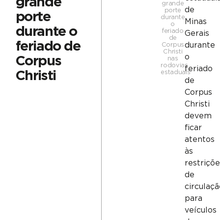
grande
grande
de
porte
porte
durante
Minas
o
durante o
feriado
Gerais
de
feriado de
durante
Corpus
Christi
o
Corpus
nas
rodovias
feriado
estaduais
Christi
de
Corpus
Christi
devem
ficar
atentos
às
restriçõ
de
circulaç
para
veículos