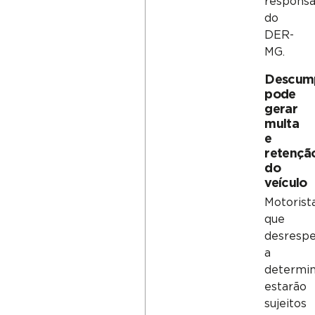
responsa
do
DER-
MG.
Descum
pode
gerar
multa
e
retençã
do
veículo
Motorist
que
desresp
a
determi
estarão
sujeitos