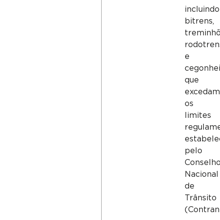
incluindo
bitrens,
treminhõ
rodotren
e
cegonhei
que
exceda
os
limites
regulam
estabele
pelo
Conselh
Nacional
de
Trânsito
(Contran