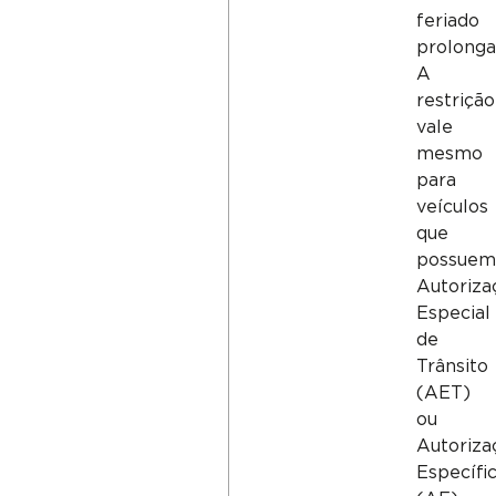
feriado
prolonga
A
restrição
vale
mesmo
para
veículos
que
possue
Autoriza
Especial
de
Trânsito
(AET)
ou
Autoriza
Específi