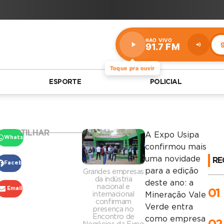
AO VIVO
9
91.7 FM
Estação:
91.7
FM
Toque pra ouvir
ESPORTE
POLICIAL
MPARTILHAR
A Expo Usipa
WhatsApp
confirmou mais
uma novidade
RE
Facebook
para a edição
Grandes empresas
da indústria
deste ano: a
nacional e
Email
01
internacional
Mineração Vale
confirmam
Verde entra
presença no
Encontro de
como empresa