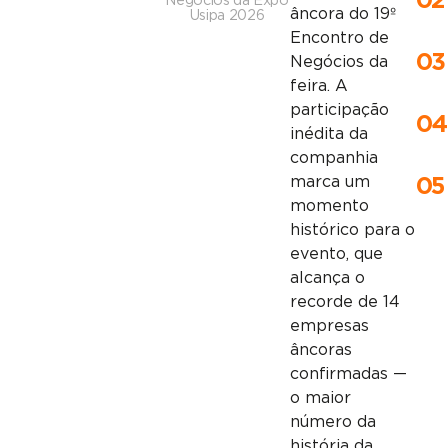
02
Negócios da Expo
âncora do 19º
Usipa 2026
Encontro de
03
Negócios da
feira. A
participação
04
inédita da
companhia
marca um
05
momento
histórico para o
evento, que
alcança o
recorde de 14
empresas
âncoras
confirmadas —
o maior
número da
história da