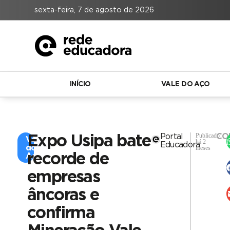
sexta-feira, 7 de agosto de 2026
INÍCIO
VALE DO AÇO
Publicado
Portal
CO
Expo Usipa bate
Vale
há 2
Educadora
do
meses
recorde de
Aço
empresas
âncoras e
confirma