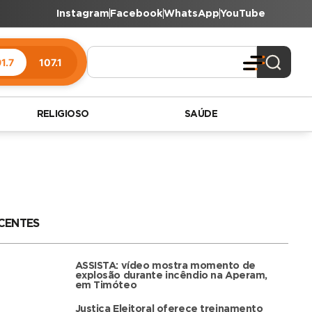
Instagram
Facebook
WhatsApp
YouTube
1.7
107.1
RELIGIOSO
SAÚDE
CENTES
ASSISTA: vídeo mostra momento de
explosão durante incêndio na Aperam,
em Timóteo
Justiça Eleitoral oferece treinamento