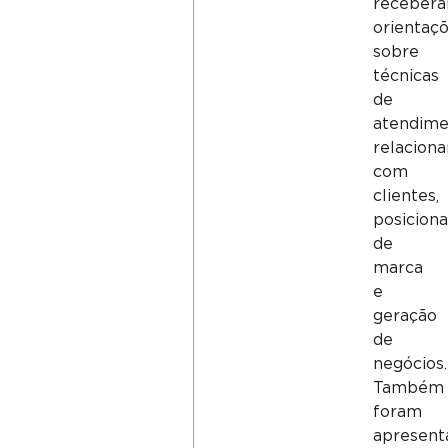
receber
orientaç
sobre
técnicas
de
atendime
relacion
com
clientes,
posicion
de
marca
e
geração
de
negócios.
Também
foram
apresent