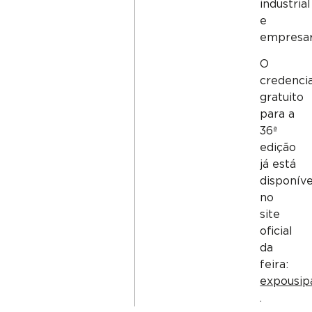
industrial
e
empresari
O
credenc
gratuito
para a
36ª
edição
já está
disponíve
no
site
oficial
da
feira:
expousip
.