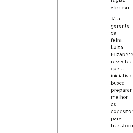
região”,
afirmou.
Já a
gerente
da
feira,
Luiza
Elizabete
ressaltou
que a
iniciativa
busca
preparar
melhor
os
exposito
para
transfor