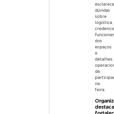
esclarec
dúvidas
sobre
logística,
credenci
funciona
dos
espaços
e
detalhes
operacio
da
participa
na
feira.
Organi
destac
fortale