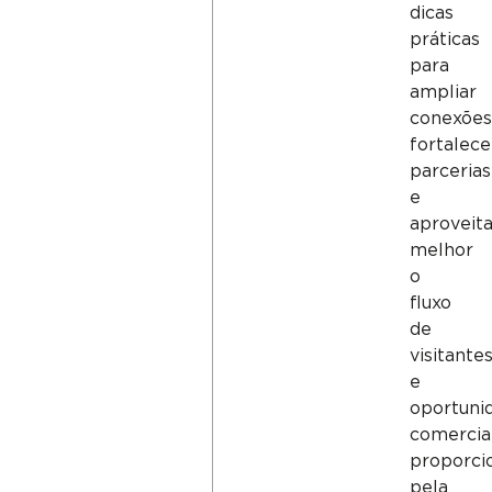
dicas
práticas
para
ampliar
conexões
fortalece
parcerias
e
aproveit
melhor
o
fluxo
de
visitante
e
oportuni
comercia
proporci
pela