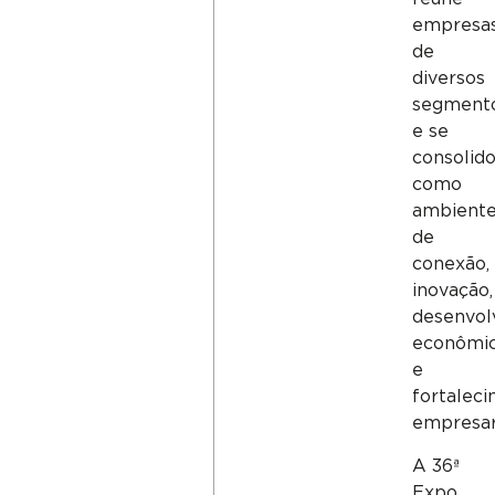
empresa
de
diversos
segment
e se
consolid
como
ambient
de
conexão,
inovação,
desenvol
econômi
e
fortalec
empresari
A 36ª
Expo