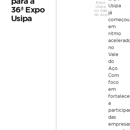
para a
Expo
Usipa
Usipa,
36ª Expo
no Vale
já
do Aço
Usipa
começou
em
ritmo
acelerad
no
Vale
do
Aço.
Com
foco
em
fortalece
a
participa
das
empresa