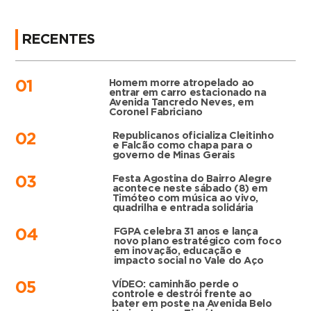
RECENTES
Homem morre atropelado ao
01
entrar em carro estacionado na
Avenida Tancredo Neves, em
Coronel Fabriciano
Republicanos oficializa Cleitinho
02
e Falcão como chapa para o
governo de Minas Gerais
Festa Agostina do Bairro Alegre
03
acontece neste sábado (8) em
Timóteo com música ao vivo,
quadrilha e entrada solidária
FGPA celebra 31 anos e lança
04
novo plano estratégico com foco
em inovação, educação e
impacto social no Vale do Aço
VÍDEO: caminhão perde o
05
controle e destrói frente ao
bater em poste na Avenida Belo