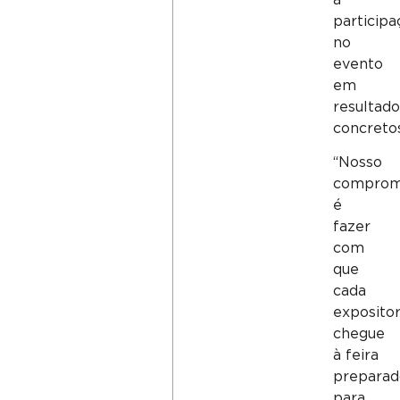
a
participa
no
evento
em
resultad
concreto
“Nosso
comprom
é
fazer
com
que
cada
exposito
chegue
à feira
prepara
para