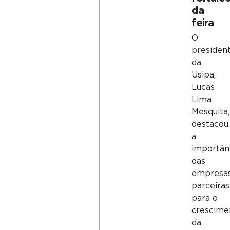
da
feira
O
presiden
da
Usipa,
Lucas
Lima
Mesquita,
destacou
a
importân
das
empresa
parceiras
para o
crescime
da