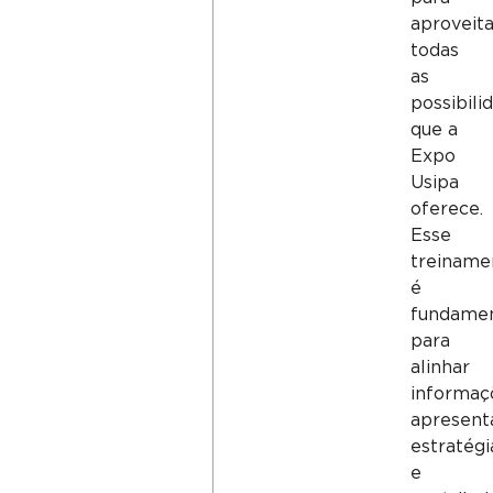
aproveit
todas
as
possibili
que a
Expo
Usipa
oferece.
Esse
treiname
é
fundamen
para
alinhar
informaç
apresent
estratégi
e