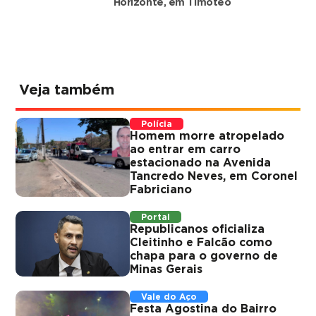
Horizonte, em Timóteo
Veja também
Polícia
Homem morre atropelado
ao entrar em carro
estacionado na Avenida
Tancredo Neves, em Coronel
Fabriciano
Portal
Republicanos oficializa
Cleitinho e Falcão como
chapa para o governo de
Minas Gerais
Vale do Aço
Festa Agostina do Bairro