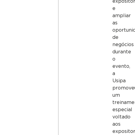
exposito
e
ampliar
as
oportuni
de
negócios
durante
o
evento,
a
Usipa
promove
um
treiname
especial
voltado
aos
exposito