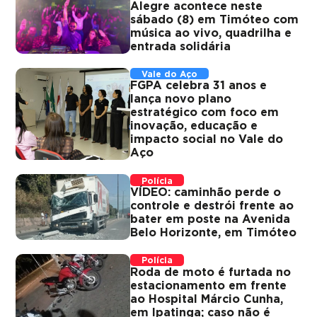
Alegre acontece neste
sábado (8) em Timóteo com
música ao vivo, quadrilha e
entrada solidária
Vale do Aço
FGPA celebra 31 anos e
lança novo plano
estratégico com foco em
inovação, educação e
impacto social no Vale do
Aço
Polícia
VÍDEO: caminhão perde o
controle e destrói frente ao
bater em poste na Avenida
Belo Horizonte, em Timóteo
Polícia
Roda de moto é furtada no
estacionamento em frente
ao Hospital Márcio Cunha,
em Ipatinga; caso não é