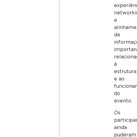
experiênc
networki
e
alinhame
de
informaç
importan
relacion
à
estrutura
e ao
funciona
do
evento.
Os
participa
ainda
puderam