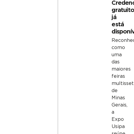
Creden
gratuit
já
está
disponív
Reconhe
como
uma
das
maiores
feiras
multisset
de
Minas
Gerais,
a
Expo
Usipa
reúne