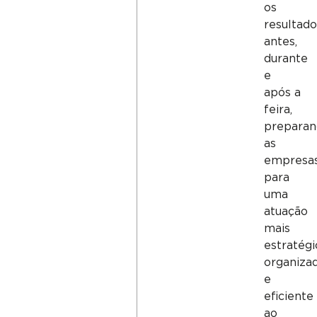
os
resultad
antes,
durante
e
após a
feira,
prepara
as
empresa
para
uma
atuação
mais
estratégi
organiza
e
eficiente
ao