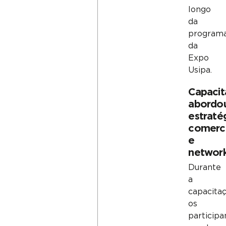
longo
da
program
da
Expo
Usipa.
Capaci
abordo
estraté
comerci
e
network
Durante
a
capacitaç
os
participa