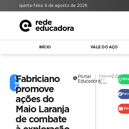
quinta-feira, 6 de agosto de 2026
INÍCIO
VALE DO AÇO
Publicado
Portal
COMPA
Fabriciano
Vale
há 3
Wha
Educadora
do
meses
promove
Aço
Fac
ações do
Maio Laranja
Ema
de combate