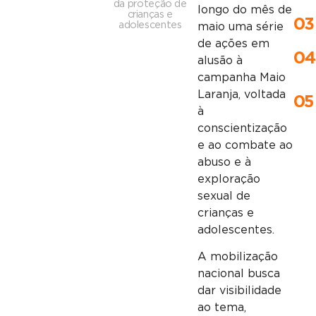
da proteção de
longo do mês de
crianças e
03
adolescentes
maio uma série
de ações em
04
alusão à
campanha Maio
Laranja, voltada
05
à
conscientização
e ao combate ao
abuso e à
exploração
sexual de
crianças e
adolescentes.
A mobilização
nacional busca
dar visibilidade
ao tema,