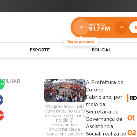
AO VIVO
9
91.7 FM
Estação:
91.7
FM
Toque pra ouvir
ESPORTE
POLICIAL
RTILHAR
A Prefeitura de
tsApp
Coronel
Fabriciano, por
RE
ebook
meio da
Programação inclui
caminhada no dia 18
Secretaria de
de maio e seminário
il
01
Governança de
no dia 21,
reforçando a
Assistência
importância da
02
Social, realiza ao
conscientização e