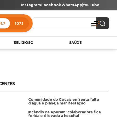
Instagram
Facebook
WhatsApp
YouTube
1.7
107.1
RELIGIOSO
SAÚDE
CENTES
Comunidade do Cocais enfrenta falta
d’água e planeja manifestação
Incêndio na Aperam: colaboradora fica
ferida e é levada a hospital