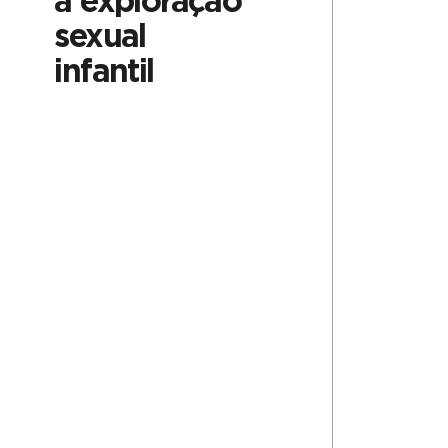
à exploração
sexual
infantil