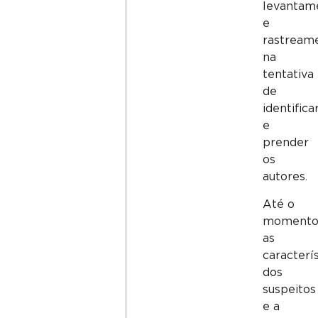
levantam
e
rastream
na
tentativa
de
identifica
e
prender
os
autores.
Até o
momento
as
caracterís
dos
suspeitos
e a