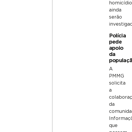
homicídio
ainda
serão
investigad
Polícia
pede
apoio
da
populaç
A
PMMG
solicita
a
colabora
da
comunida
Informaç
que