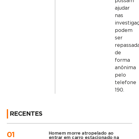
possam
ajudar
nas
investiga
podem
ser
repassad
de
forma
anônima
pelo
telefone
190.
RECENTES
Homem morre atropelado ao
01
entrar em carro estacionado na