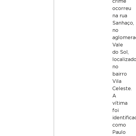
crime
ocorreu
na rua
Sanhaço,
no
aglomera
Vale
do Sol,
localizad
no
bairro
Vila
Celeste.
A
vítima
foi
identifica
como
Paulo