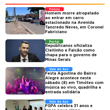
Polícia
Homem morre atropelado
ao entrar em carro
estacionado na Avenida
Tancredo Neves, em Coronel
Fabriciano
Portal
Republicanos oficializa
Cleitinho e Falcão como
chapa para o governo de
Minas Gerais
Vale do Aço
Festa Agostina do Bairro
Alegre acontece neste
sábado (8) em Timóteo com
música ao vivo, quadrilha e
entrada solidária
Vale do Aço
FGPA celebra 31 anos e