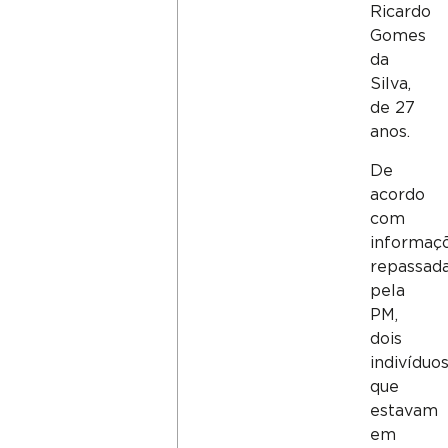
Ricardo
Gomes
da
Silva,
de 27
anos.
De
acordo
com
informaç
repassad
pela
PM,
dois
indivíduo
que
estavam
em