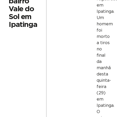
bairro
em
Vale do
Ipatinga.
Sol em
Um
Ipatinga
homem
foi
morto
a tiros
no
final
da
manhã
desta
quinta-
feira
(29)
em
Ipatinga.
O