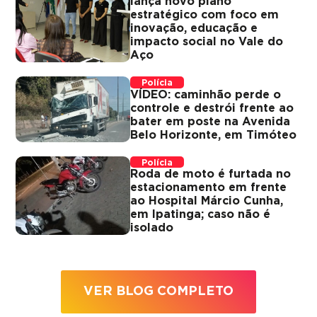
lança novo plano
estratégico com foco em
inovação, educação e
impacto social no Vale do
Aço
Polícia
VÍDEO: caminhão perde o
controle e destrói frente ao
bater em poste na Avenida
Belo Horizonte, em Timóteo
Polícia
Roda de moto é furtada no
estacionamento em frente
ao Hospital Márcio Cunha,
em Ipatinga; caso não é
isolado
VER BLOG COMPLETO