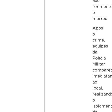
aos
feriment
e
morreu.
Após
o
crime,
equipes
da
Polícia
Militar
compare
imediata
ao
local,
realizand
o
isolamen