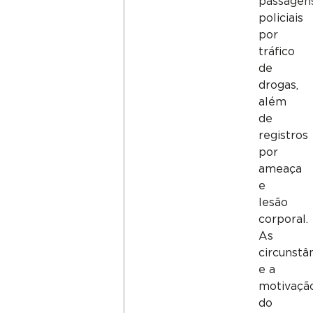
passagen
policiais
por
tráfico
de
drogas,
além
de
registros
por
ameaça
e
lesão
corporal.
As
circunstâ
e a
motivaçã
do