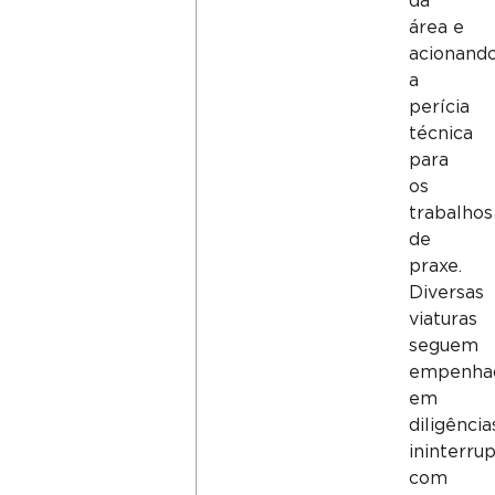
da
área e
acionand
a
perícia
técnica
para
os
trabalhos
de
praxe.
Diversas
viaturas
seguem
empenha
em
diligência
ininterrup
com