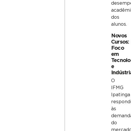
desemp
acadêmi
dos
alunos.
Novos
Cursos:
Foco
em
Tecnolo
e
Indústri
O
IFMG
Ipatinga
respond
às
demand
do
mercad