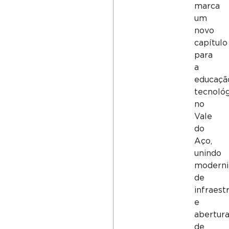
marca
um
novo
capítulo
para
a
educaçã
tecnológ
no
Vale
do
Aço,
unindo
moderni
de
infraest
e
abertur
de