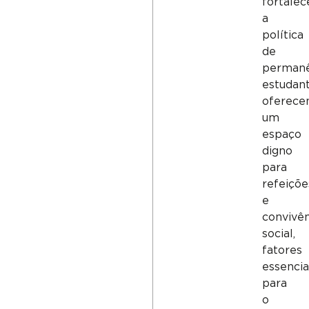
fortalec
a
política
de
permanê
estudanti
oferece
um
espaço
digno
para
refeiçõe
e
convivên
social,
fatores
essencia
para
o