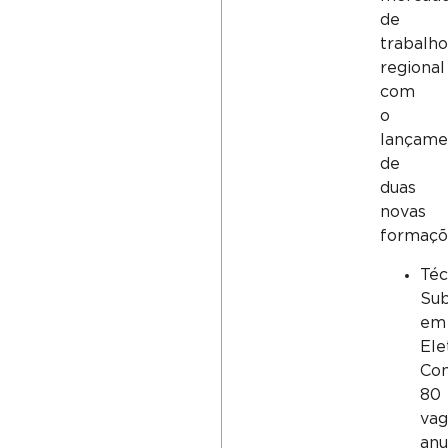
de
trabalho
regional
com
o
lançame
de
duas
novas
formaçõ
Téc
Su
em
Ele
Co
80
vag
anu