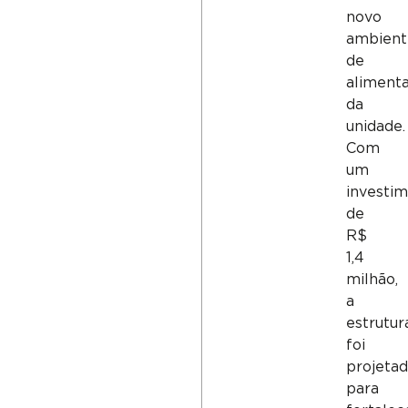
novo
ambient
de
aliment
da
unidade.
Com
um
investi
de
R$
1,4
milhão,
a
estrutur
foi
projeta
para