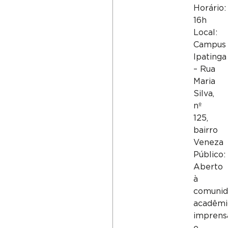
Horário:
16h
Local:
Campus
Ipatinga
– Rua
Maria
Silva,
nº
125,
bairro
Veneza
Público:
Aberto
à
comunid
acadêmi
imprens
e