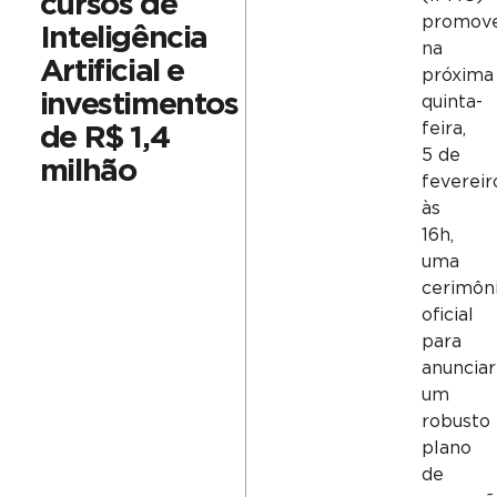
cursos de
promove
Inteligência
na
Artificial e
próxima
investimentos
quinta-
feira,
de R$ 1,4
5 de
milhão
fevereir
às
16h,
uma
cerimôn
oficial
para
anunciar
um
robusto
plano
de