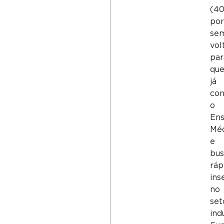
(4
por
sem
vol
par
qu
já
con
o
Ens
Mé
e
bus
ráp
ins
no
set
indu