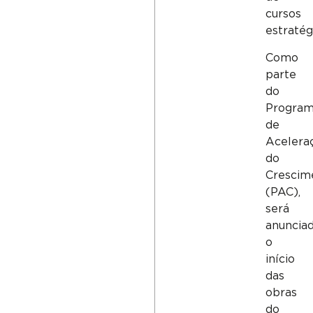
cursos
estratég
Como
parte
do
Progra
de
Acelera
do
Crescim
(PAC),
será
anuncia
o
início
das
obras
do