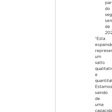
par
do
se
se
de
202
“Esta
expansã
represe
um
salto
qualitati
e
quantitat
Estamo
saindo
de
uma
capacid