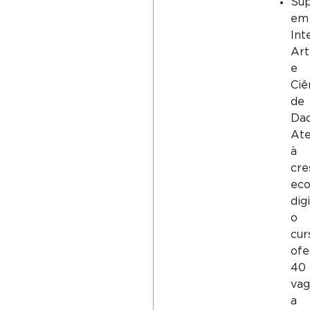
Sup
em
Int
Arti
e
Ciê
de
Dad
At
à
cre
ec
digi
o
cur
ofe
40
vag
a