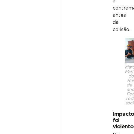
a
contram
antes
da
colisão.
Mar
Mart
do
Rei
de 
ano
Fot
red
soci
Impact
foi
violento