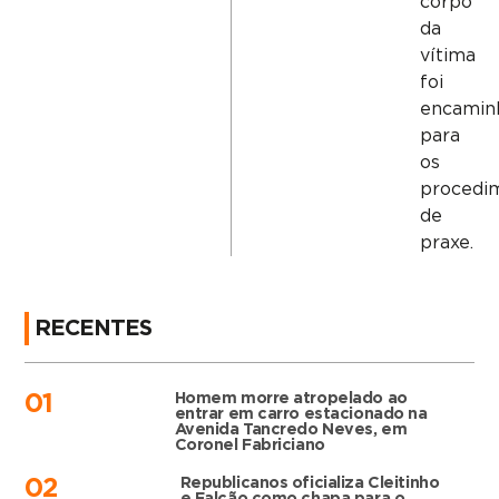
corpo
da
vítima
foi
encamin
para
os
procedi
de
praxe.
RECENTES
Homem morre atropelado ao
01
entrar em carro estacionado na
Avenida Tancredo Neves, em
Coronel Fabriciano
Republicanos oficializa Cleitinho
02
e Falcão como chapa para o