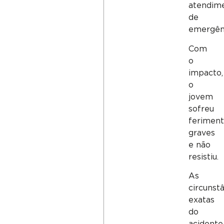
atendim
de
emergênc
Com
o
impacto,
o
jovem
sofreu
feriment
graves
e não
resistiu.
As
circunst
exatas
do