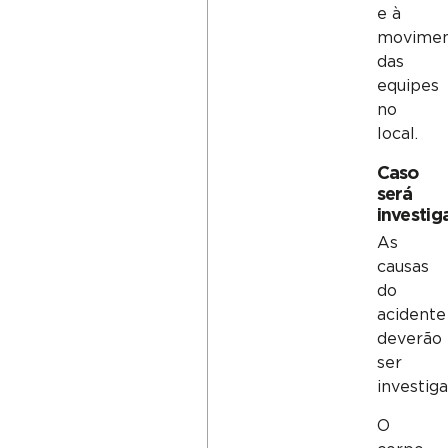
e à
movimen
das
equipes
no
local.
Caso
será
investig
As
causas
do
acidente
deverão
ser
investiga
O