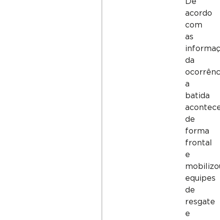
De
acordo
com
as
informa
da
ocorrênc
a
batida
acontec
de
forma
frontal
e
mobilizo
equipes
de
resgate
e