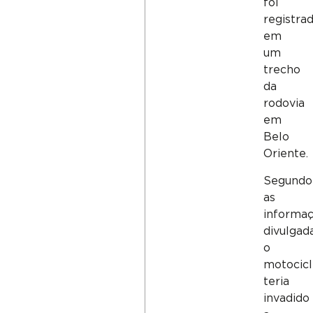
foi
registra
em
um
trecho
da
rodovia
em
Belo
Oriente.
Segundo
as
informa
divulgada
o
motocicl
teria
invadido