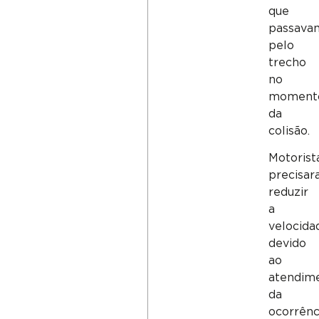
que
passava
pelo
trecho
no
moment
da
colisão.
Motorist
precisa
reduzir
a
velocida
devido
ao
atendim
da
ocorrênc