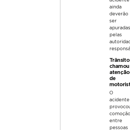
acidente
ainda
deverão
ser
apurada
pelas
autorida
responsá
Trânsito
chamou
atenção
de
motoris
O
acidente
provoco
comoçã
entre
pessoas