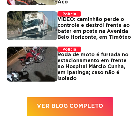
Aço
Polícia
VÍDEO: caminhão perde o
controle e destrói frente ao
bater em poste na Avenida
Belo Horizonte, em Timóteo
Polícia
Roda de moto é furtada no
estacionamento em frente
ao Hospital Márcio Cunha,
em Ipatinga; caso não é
isolado
VER BLOG COMPLETO