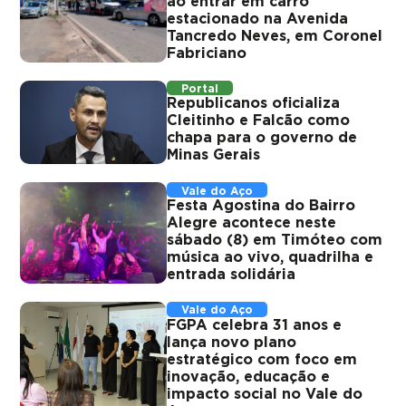
ao entrar em carro
estacionado na Avenida
Tancredo Neves, em Coronel
Fabriciano
Portal
Republicanos oficializa
Cleitinho e Falcão como
chapa para o governo de
Minas Gerais
Vale do Aço
Festa Agostina do Bairro
Alegre acontece neste
sábado (8) em Timóteo com
música ao vivo, quadrilha e
entrada solidária
Vale do Aço
FGPA celebra 31 anos e
lança novo plano
estratégico com foco em
inovação, educação e
impacto social no Vale do