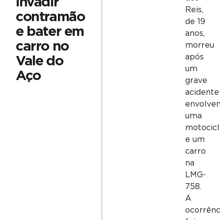
invadir
Reis,
contramão
de 19
e bater em
anos,
carro no
morreu
após
Vale do
um
Aço
grave
acidente
envolve
uma
motocicl
e um
carro
na
LMG-
758.
A
ocorrênc