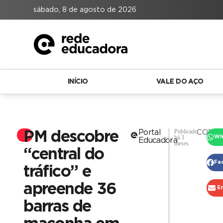
sábado, 8 de agosto de 2026
INÍCIO
VALE DO AÇO
Publicado
Portal
COMPA
PM descobre
Polícia
há 3
Wh
Educadora
meses
“central do
Fa
tráfico” e
apreende 36
E
barras de