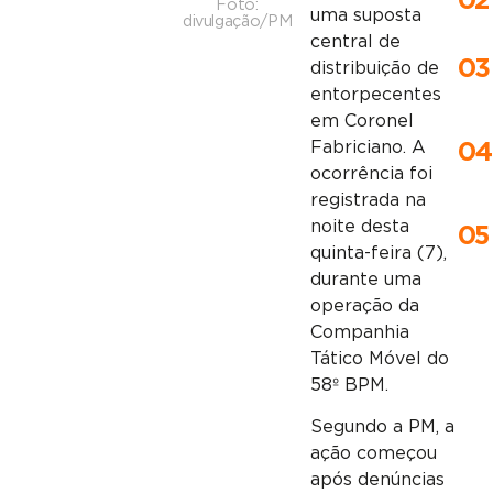
02
Foto:
uma suposta
divulgação/PM
central de
03
distribuição de
entorpecentes
em
Coronel
Fabriciano
. A
04
ocorrência foi
registrada na
noite desta
05
quinta-feira (7),
durante uma
operação da
Companhia
Tático Móvel do
58º BPM.
Segundo a PM, a
ação começou
após denúncias