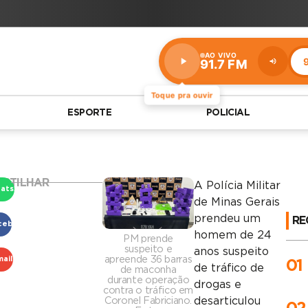
AO VIVO
9
91.7 FM
Estação:
91.7
FM
Toque pra ouvir
ESPORTE
POLICIAL
RTILHAR
A
Polícia Militar
atsApp
de Minas Gerais
prendeu um
RE
cebook
homem de 24
PM prende
suspeito e
anos suspeito
apreende 36 barras
mail
01
de tráfico de
de maconha
durante operação
drogas e
contra o tráfico em
Coronel Fabriciano.
desarticulou