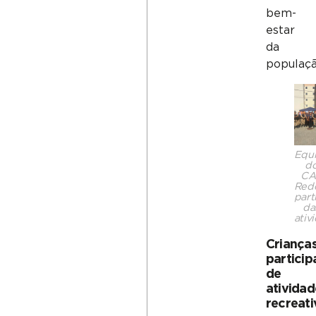
bem-
estar
da
populaçã
Equ
d
CA
Rede
part
da
ativ
Criança
partici
de
atividad
recreati