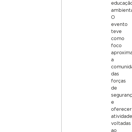
educaçã
ambienta
O
evento
teve
como
foco
aproxim
a
comunid
das
forças
de
seguran
e
oferecer
atividad
voltadas
ao