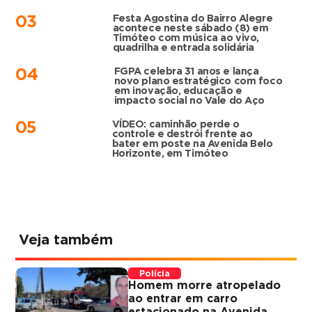
Festa Agostina do Bairro Alegre
03
acontece neste sábado (8) em
Timóteo com música ao vivo,
quadrilha e entrada solidária
FGPA celebra 31 anos e lança
04
novo plano estratégico com foco
em inovação, educação e
impacto social no Vale do Aço
VÍDEO: caminhão perde o
05
controle e destrói frente ao
bater em poste na Avenida Belo
Horizonte, em Timóteo
Veja também
Polícia
Homem morre atropelado
ao entrar em carro
estacionado na Avenida