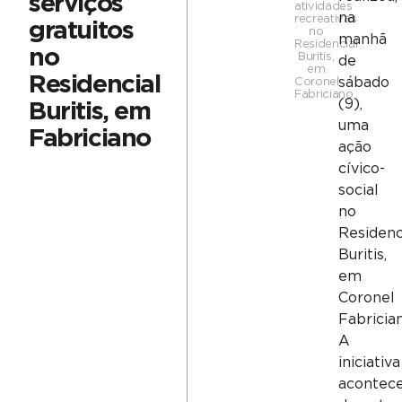
serviços
atividades
na
recreativas
gratuitos
no
manhã
Residencial
no
Buritis,
de
em
Residencial
sábado
Coronel
Fabriciano
(9),
Buritis, em
uma
Fabriciano
ação
cívico-
social
no
Residenc
Buritis,
em
Coronel
Fabrician
A
iniciativa
acontec