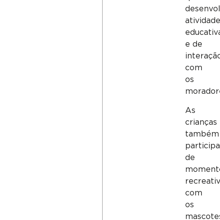
desenvo
atividad
educativ
e de
interaçã
com
os
morador
As
crianças
também
particip
de
moment
recreati
com
os
mascote