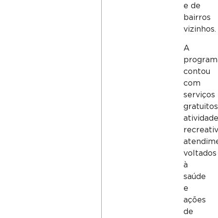
e de
bairros
vizinhos.
A
program
contou
com
serviços
gratuitos
atividad
recreativ
atendim
voltados
à
saúde
e
ações
de