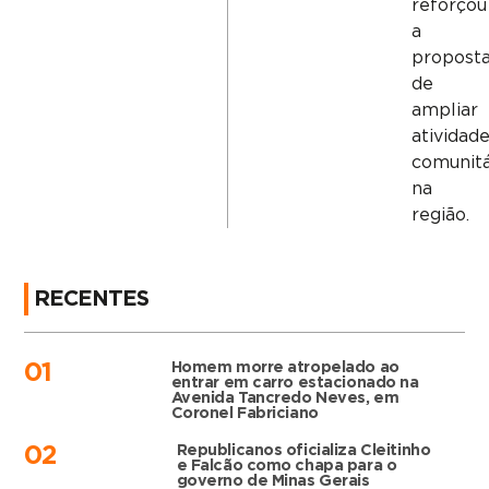
reforçou
a
propost
de
ampliar
atividad
comunitá
na
região.
RECENTES
Homem morre atropelado ao
01
entrar em carro estacionado na
Avenida Tancredo Neves, em
Coronel Fabriciano
Republicanos oficializa Cleitinho
02
e Falcão como chapa para o
governo de Minas Gerais