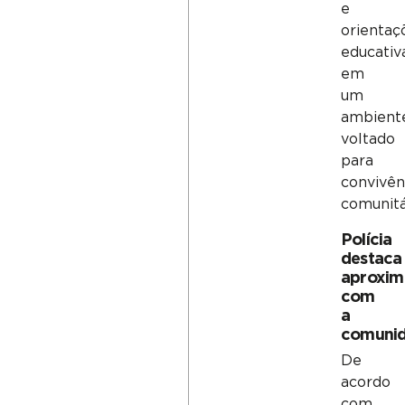
e
orientaç
educativ
em
um
ambient
voltado
para
convivên
comunitá
Polícia
destaca
aproxi
com
a
comuni
De
acordo
com