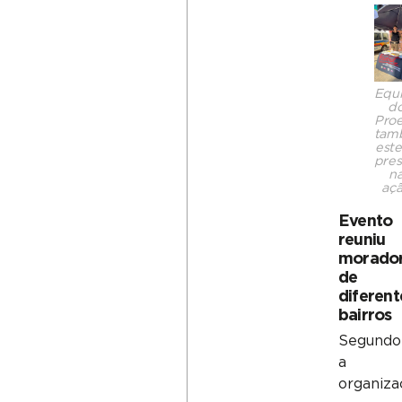
Equ
d
Pro
tam
est
pres
n
aç
Evento
reuniu
morado
de
diferent
bairros
Segundo
a
organiza