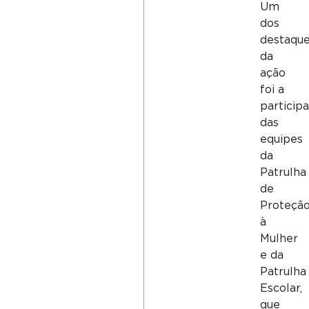
Um
dos
destaqu
da
ação
foi a
particip
das
equipes
da
Patrulha
de
Proteçã
à
Mulher
e da
Patrulha
Escolar,
que