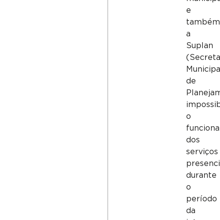
e
també
a
Suplan
(Secreta
Municipa
de
Planeja
impossib
o
funcion
dos
serviços
presenci
durante
o
período
da