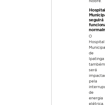
Nobre.
Hospita
Municip
seguirá
funcion
normal
O
Hospital
Municipa
de
Ipatinga
també
será
impacta
pela
interrup
de
energia
elétrica.