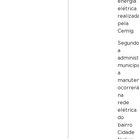
energia
elétrica
realizad
pela
Cemig.
Segund
a
adminis
municipa
a
manute
ocorrer
na
rede
elétrica
do
bairro
Cidade