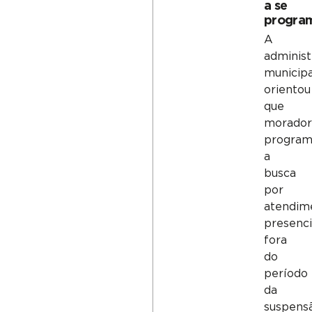
a se
progra
A
adminis
municipa
orientou
que
morador
progra
a
busca
por
atendim
presenci
fora
do
período
da
suspens