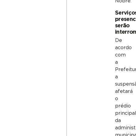
Nobre.
Serviço
presenc
serão
interro
De
acordo
com
a
Prefeitur
a
suspens
afetará
o
prédio
principa
da
adminis
municipa