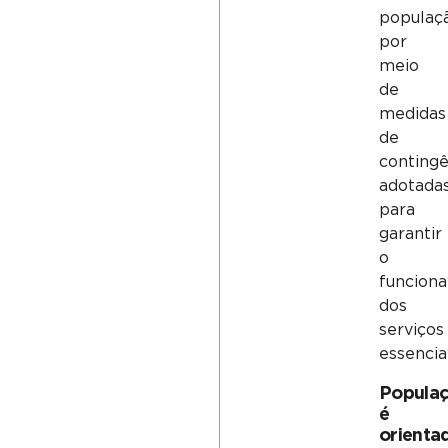
populaç
por
meio
de
medidas
de
contingê
adotada
para
garantir
o
funcion
dos
serviços
essenciai
Popula
é
orienta