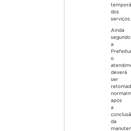
temporá
dos
serviços.
Ainda
segundo
a
Prefeitur
o
atendim
deverá
ser
retoma
normal
após
a
conclus
da
manute