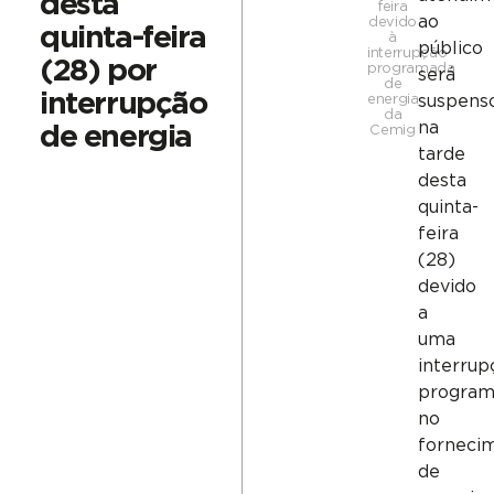
desta
feira
ao
devido
quinta-feira
à
público
interrupção
(28) por
programada
será
de
interrupção
energia
suspens
da
na
de energia
Cemig
tarde
desta
quinta-
feira
(28)
devido
a
uma
interrup
program
no
forneci
de