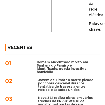
da
rede
elétrica.
Palavra
chave:
RECENTES
Homem encontrado morto em
01
Santana do Paraíso é
identificado; polícia investiga
homicídio
Jovem de Timóteo morre picado
02
por cobra cascavel durante
tentativa de travessia entre
México e Estados Unidos
Nova 381 realiza obras em vários
03
trechos da BR-381 até 16 de
agosto; motoristas devem