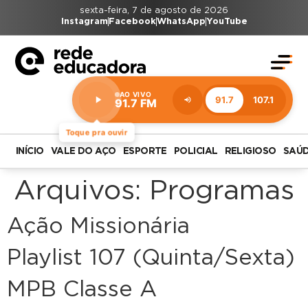
sexta-feira, 7 de agosto de 2026
Instagram
Facebook
WhatsApp
YouTube
AO VIVO
91.7
107.1
91.7 FM
Estação:
91.7
FM
Toque pra ouvir
INÍCIO
VALE DO AÇO
ESPORTE
POLICIAL
RELIGIOSO
SAÚ
Arquivos:
Programas
Ação Missionária
Playlist 107 (Quinta/Sexta)
MPB Classe A