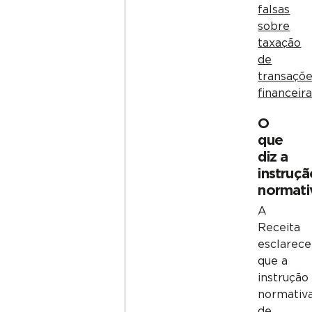
falsas
sobre
taxação
de
transaçõ
financeir
O
que
diz a
instruçã
normati
A
Receita
esclarece
que a
instrução
normativ
de