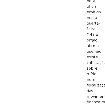
nota
oficial
emitida
nesta
quarta-
feira
(14), o
órgão
afirma
que não
existe
tributaçã
sobre
o Pix
nem
fiscalizaç
das
movimen
financeir