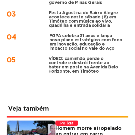
governo de Minas Gerais
Festa Agostina do Bairro Alegre
03
acontece neste sábado (8) em
Timóteo com música ao vivo,
quadrilha e entrada solidária
FGPA celebra 31 anos e lança
04
novo plano estratégico com foco
em inovação, educação e
impacto social no Vale do Aço
VÍDEO: caminhão perde o
05
controle e destrói frente ao
bater em poste na Avenida Belo
Horizonte, em Timóteo
Veja também
Polícia
Homem morre atropelado
ao entrar em carro