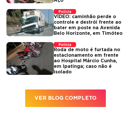
Aço
Polícia
VÍDEO: caminhão perde o
controle e destrói frente ao
bater em poste na Avenida
Belo Horizonte, em Timóteo
Polícia
Roda de moto é furtada no
estacionamento em frente
ao Hospital Márcio Cunha,
em Ipatinga; caso não é
isolado
VER BLOG COMPLETO