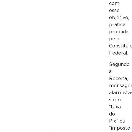
com
esse
objetivo,
prática
proibida
pela
Constitui
Federal.
Segundo
a
Receita,
mensage
alarmista
sobre
“taxa
do
Pix” ou
“imposto