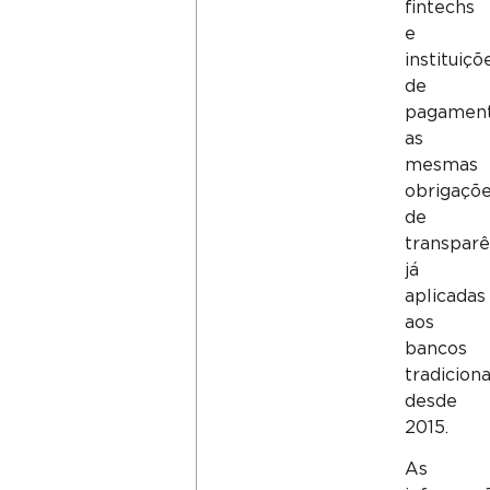
fintechs
e
instituiçõ
de
pagamen
as
mesmas
obrigaçõ
de
transparê
já
aplicadas
aos
bancos
tradiciona
desde
2015.
As