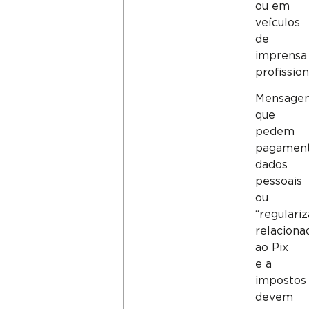
ou em
veículos
de
imprensa
profission
Mensage
que
pedem
pagament
dados
pessoais
ou
“regulari
relaciona
ao Pix
e a
impostos
devem