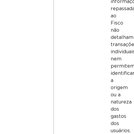
informaç
repassad
ao
Fisco
não
detalham
transaçõ
individuais
nem
permite
identifica
a
origem
ou a
natureza
dos
gastos
dos
usuários.