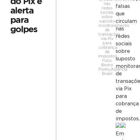
do Pix e
nas
falsas
redes
alerta
sociais
que
sobre
para
circulam
suposto
monitoramento
golpes
nas
de
transações
redes
via Pix
para
sociais
cobrança
sobre
de
impostos.
suposto
Foto:
Bruno
monitora
Peres/Agência
de
Brasil
transaçõ
via Pix
para
cobrança
de
impostos.
Em