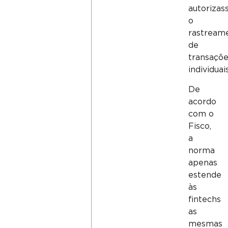
autorizas
o
rastream
de
transaçõ
individuais
De
acordo
com o
Fisco,
a
norma
apenas
estende
às
fintechs
as
mesmas