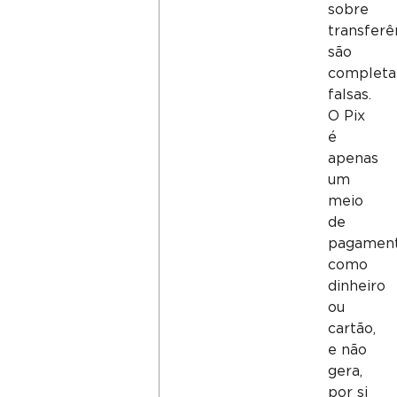
sobre
transferê
são
complet
falsas.
O Pix
é
apenas
um
meio
de
pagament
como
dinheiro
ou
cartão,
e não
gera,
por si