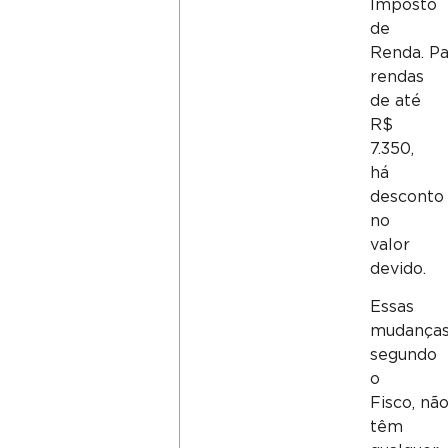
Imposto
de
Renda. P
rendas
de até
R$
7.350,
há
desconto
no
valor
devido.
Essas
mudanças
segundo
o
Fisco, nã
têm