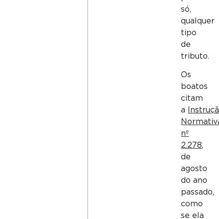
só,
qualquer
tipo
de
tributo.
Os
boatos
citam
a
Instruç
Normativ
nº
2.278
,
de
agosto
do ano
passado,
como
se ela