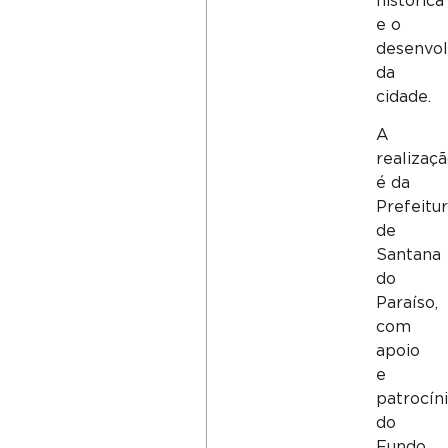
histórica
e o
desenvo
da
cidade.
A
realizaç
é da
Prefeitu
de
Santana
do
Paraíso,
com
apoio
e
patrocín
do
Fundo