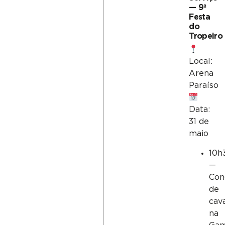
— 9ª
Festa
do
Tropeiro
Local:
Arena
Paraíso
Data:
31 de
maio
10h
—
Con
de
cav
na