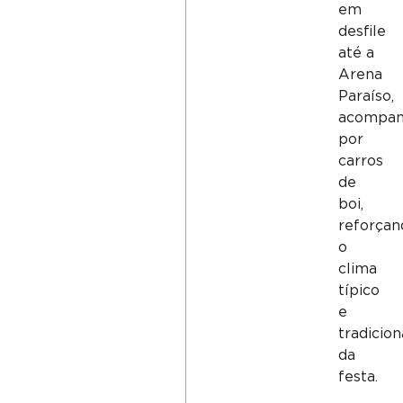
em
desfile
até a
Arena
Paraíso,
acompan
por
carros
de
boi,
reforçan
o
clima
típico
e
tradicion
da
festa.