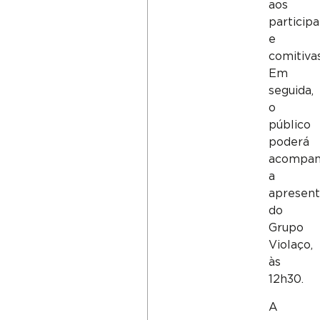
aos
particip
e
comitivas
Em
seguida,
o
público
poderá
acompan
a
apresen
do
Grupo
Violaço,
às
12h30.
A