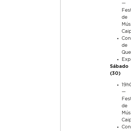
—
Fest
de
Mús
Caip
Con
de
Que
Exp
Sábado
(30)
19h
—
Fest
de
Mús
Caip
Con