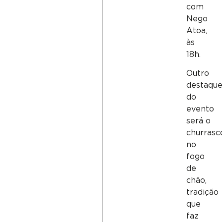
com
Nego
Atoa,
às
18h.
Outro
destaqu
do
evento
será o
churrasc
no
fogo
de
chão,
tradição
que
faz