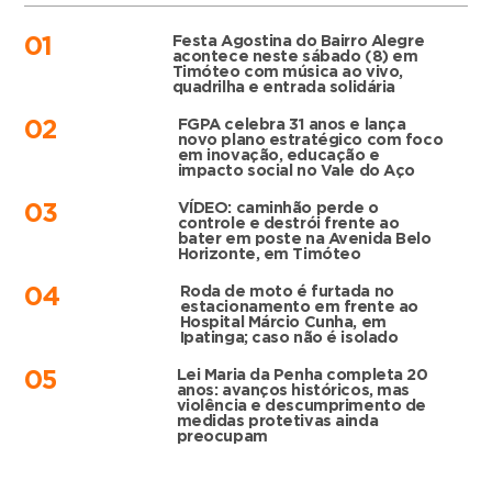
Festa Agostina do Bairro Alegre
01
acontece neste sábado (8) em
Timóteo com música ao vivo,
quadrilha e entrada solidária
FGPA celebra 31 anos e lança
02
novo plano estratégico com foco
em inovação, educação e
impacto social no Vale do Aço
VÍDEO: caminhão perde o
03
controle e destrói frente ao
bater em poste na Avenida Belo
Horizonte, em Timóteo
Roda de moto é furtada no
04
estacionamento em frente ao
Hospital Márcio Cunha, em
Ipatinga; caso não é isolado
Lei Maria da Penha completa 20
05
anos: avanços históricos, mas
violência e descumprimento de
medidas protetivas ainda
preocupam