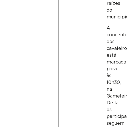
raízes
do
municípi
A
concent
dos
cavaleir
está
marcada
para
às
10h30,
na
Gameleir
De lá,
os
particip
seguem