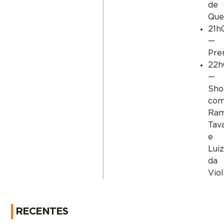
de
Que
21h
—
Pre
22h
—
Sh
co
Ra
Tav
e
Lui
da
Vio
RECENTES