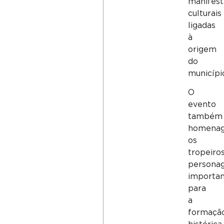
manifes
culturais
ligadas
à
origem
do
municípi
O
evento
também
homenag
os
tropeiros
persona
importa
para
a
formaçã