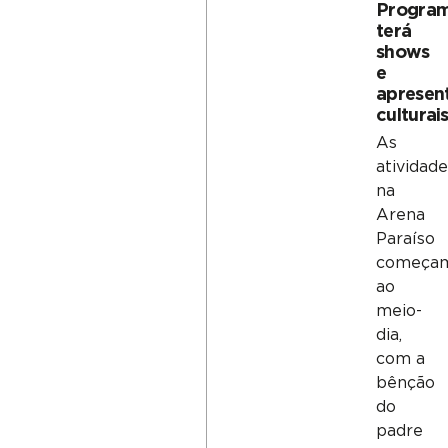
Progra
terá
shows
e
apresen
culturai
As
atividad
na
Arena
Paraíso
começa
ao
meio-
dia,
com a
bênção
do
padre