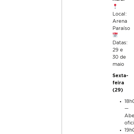
Local:
Arena
Paraíso
Datas:
29 e
30 de
maio
Sexta-
feira
(29)
18h
—
Abe
ofic
19h