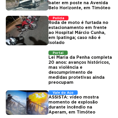
bater em poste na Avenida
Belo Horizonte, em Timóteo
Polícia
Roda de moto é furtada no
estacionamento em frente
ao Hospital Márcio Cunha,
em Ipatinga; caso não é
isolado
Portal
Lei Maria da Penha completa
20 anos: avanços históricos,
mas violência e
descumprimento de
medidas protetivas ainda
preocupam
Vale do Aço
ASSISTA: vídeo mostra
momento de explosão
durante incêndio na
Aperam, em Timóteo