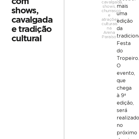
com
cavalgada,
mais
shows,
shows,
churrasco
uma
e
cavalgada
atrações
edição
culturais
e tradição
da
na
Arena
tradicion
cultural
Paraíso
Festa
do
Tropeiro
O
evento,
que
chega
à 9ª
edição,
será
realizad
no
próximo