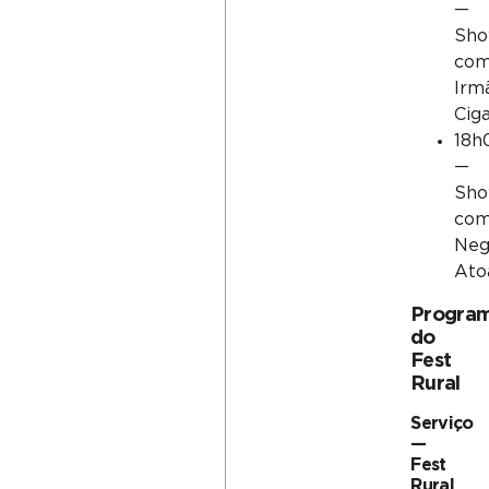
—
Sh
co
Irm
Cig
18h
—
Sh
co
Ne
Ato
Progra
do
Fest
Rural
Serviço
—
Fest
Rural