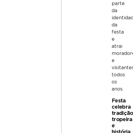
parte
da
identida
da
festa
e
atrai
morador
e
visitante
todos
os
anos.
Festa
celebra
tradiçã
tropeira
e
história