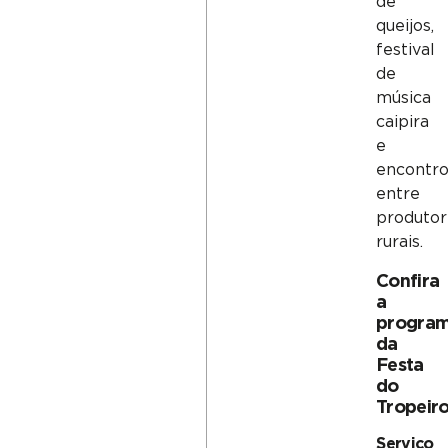
de
queijos,
festival
de
música
caipira
e
encontr
entre
produtor
rurais.
Confira
a
progra
da
Festa
do
Tropeir
Serviço