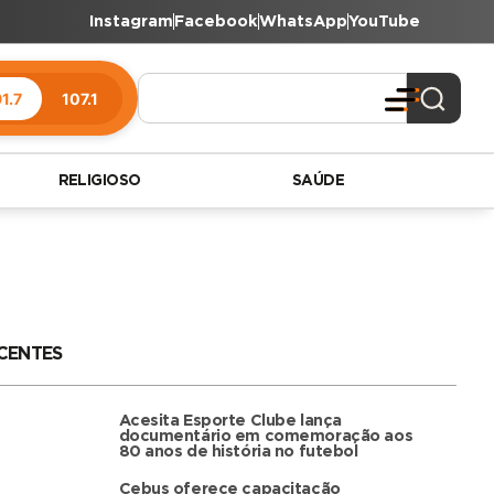
Instagram
Facebook
WhatsApp
YouTube
1.7
107.1
RELIGIOSO
SAÚDE
CENTES
Acesita Esporte Clube lança
documentário em comemoração aos
80 anos de história no futebol
Cebus oferece capacitação