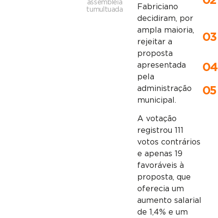
02
assembleia
Fabriciano
tumultuada
decidiram, por
ampla maioria,
03
rejeitar a
proposta
apresentada
04
pela
administração
05
municipal.
A votação
registrou 111
votos contrários
e apenas 19
favoráveis à
proposta, que
oferecia um
aumento salarial
de 1,4% e um