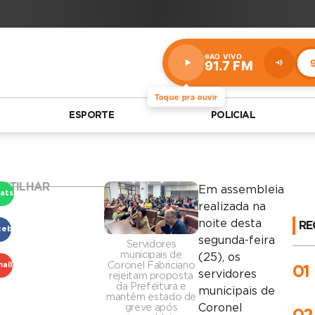
AO VIVO
9
91.7 FM
Estação:
91.7
FM
Toque pra ouvir
ESPORTE
POLICIAL
RTILHAR
Em assembleia
atsApp
realizada na
noite desta
RE
cebook
segunda-feira
Servidores
municipais de
(25), os
Coronel Fabriciano
ail
01
servidores
rejeitam proposta
da Prefeitura e
municipais de
mantêm estado de
Coronel
greve após