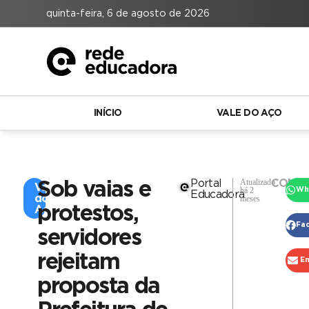
quinta-feira, 6 de agosto de 2026
INÍCIO
VALE DO AÇO
Atualizado
Portal
COMPA
Sob vaias e
Vale
há 2
Wh
Educadora
do
meses
protestos,
Aço
Fa
servidores
rejeitam
Em
proposta da