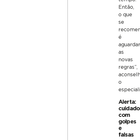
Então,
o que
se
recome
é
aguarda
as
novas
regras”,
aconsel
o
especiali
Alerta:
cuidado
com
golpes
e
falsas