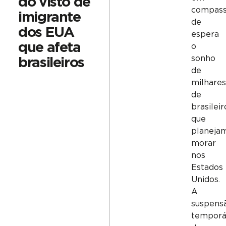
do visto de
compas
imigrante
de
dos EUA
espera
que afeta
o
sonho
brasileiros
de
milhares
de
brasileir
que
planeja
morar
nos
Estados
Unidos.
A
suspens
temporá