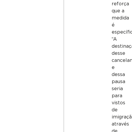
reforça
que a
medida
é
específic
“A
destinaç
desse
cancela
e
dessa
pausa
seria
para
vistos
de
imigraç
através
de