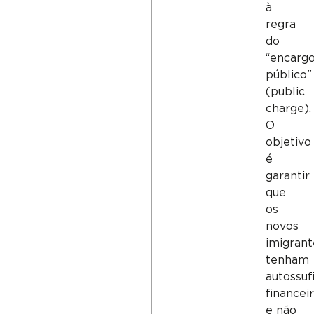
à
regra
do
“encarg
público”
(
public
charge
).
O
objetivo
é
garantir
que
os
novos
imigrant
tenham
autossuf
financei
e não