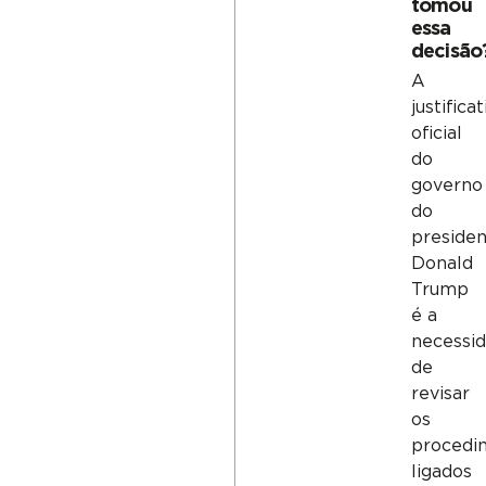
tomou
essa
decisão
A
justificat
oficial
do
governo
do
preside
Donald
Trump
é a
necessi
de
revisar
os
procedi
ligados