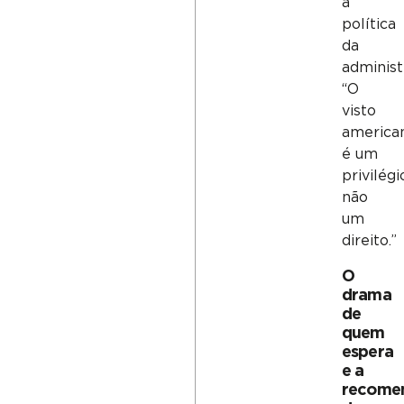
a
política
da
administ
“O
visto
america
é um
privilégi
não
um
direito.”
O
drama
de
quem
espera
e a
recome