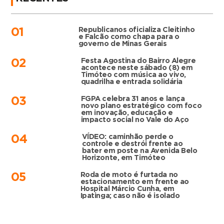
Republicanos oficializa Cleitinho
01
e Falcão como chapa para o
governo de Minas Gerais
Festa Agostina do Bairro Alegre
02
acontece neste sábado (8) em
Timóteo com música ao vivo,
quadrilha e entrada solidária
FGPA celebra 31 anos e lança
03
novo plano estratégico com foco
em inovação, educação e
impacto social no Vale do Aço
VÍDEO: caminhão perde o
04
controle e destrói frente ao
bater em poste na Avenida Belo
Horizonte, em Timóteo
Roda de moto é furtada no
05
estacionamento em frente ao
Hospital Márcio Cunha, em
Ipatinga; caso não é isolado