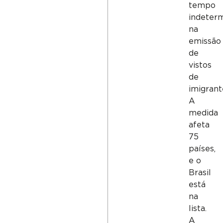
tempo
indeter
na
emissão
de
vistos
de
imigrant
A
medida
afeta
75
países,
e o
Brasil
está
na
lista.
A