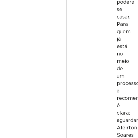
poderá
se
casar.
Para
quem
já
está
no
meio
de
um
processo
a
recome
é
clara:
aguardar
Aleirton
Soares