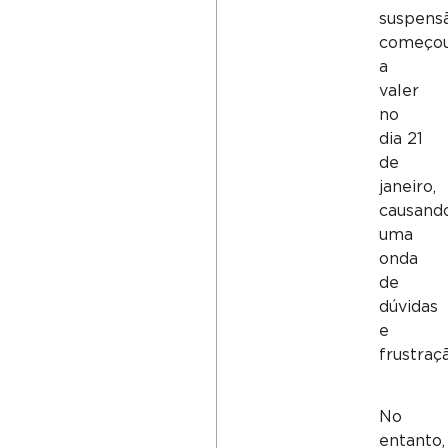
suspens
começo
a
valer
no
dia 21
de
janeiro,
causand
uma
onda
de
dúvidas
e
frustraç
No
entanto,