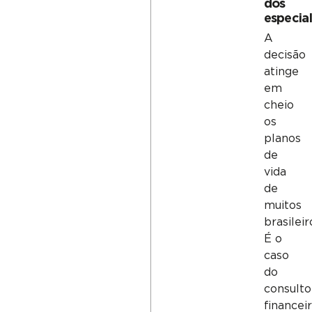
dos
especial
A
decisão
atinge
em
cheio
os
planos
de
vida
de
muitos
brasileir
É o
caso
do
consulto
financei