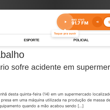
AO VIVO
9
91.7 FM
Estação:
91.7
FM
Toque pra ouvir
ESPORTE
POLICIAL
abalho
rio sofre acidente em superme
nhã desta quinta-feira (14) em um supermercado localizado
o presa em uma máquina utilizada na produção de massa d
 equipamento quando a mão acabou sendo […]