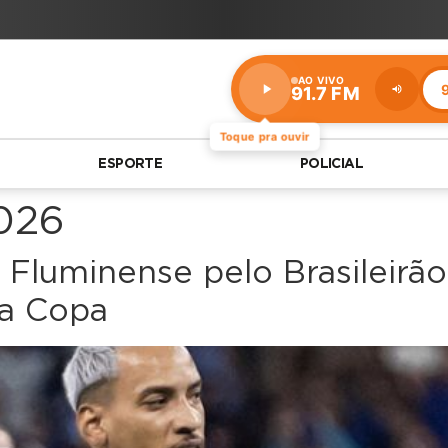
AO VIVO
9
91.7 FM
Estação:
91.7
FM
Toque pra ouvir
ESPORTE
POLICIAL
2026
Fluminense pelo Brasileirão
 a Copa